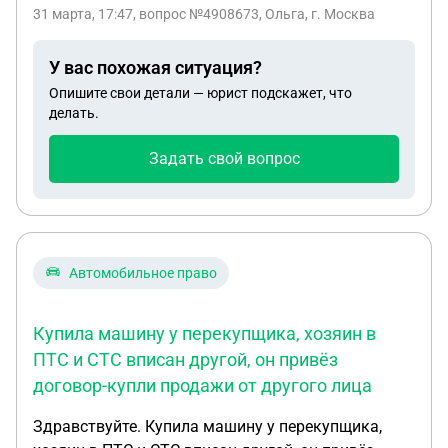
всем страхованием и якобы банк не одобрил без
31 марта, 17:47
, вопрос №4908673, Ольга, г. Москва
них , но как выяснилось на следующий день когда
пришли мы в себя , наступил период охлаждения,
У вас похожая ситуация?
изучив все документы - обнаружили что в
Опишите свои детали — юрист подскажет, что
кредитном договоре все верно, а вот в договоре
делать.
купли-продажи цена автомобиля указана на 300т
дороже , менеджер стала уверять , что это
Задать свой вопрос
дополнительная гарантия и она включена в
стоимость, хотя в договоре это негде не
прописано. Скажите пожалуйста, если ли шанс
вернуть переплату в размере 300т. Как это
сделать и сколько стоит у вас составить
Автомобильное право
претензию к автодилеру в котором приобретался
автомобиль?
Купила машину у перекупщика, хозяин в
ПТС и СТС вписан другой, он привёз
договор-купли продажи от другого лица
Здравствуйте. Купила машину у перекупщика,