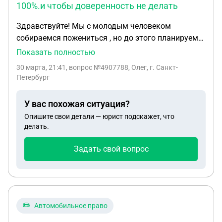
100%.и чтобы доверенность не делать
Здравствуйте! Мы с молодым человеком
собираемся пожениться , но до этого планируем
купить автомобиль. Деньги на машину вношу я,
Показать полностью
но оформить техпаспорт хотим на него. Можно ли
30 марта, 21:41
, вопрос №4907788, Олег, г. Санкт-
как то узаконить эту ситуацию, чтобы в
Петербург
дальнейшем не дай бог не было проблем с
долевой собственностью. Можно ли в договоре
У вас похожая ситуация?
купли продажи вписать нас двоих, но при этом
Опишите свои детали — юрист подскажет, что
указать, что долевая собственность принадлежит
делать.
мне на 100%.и чтобы доверенность не делать
Задать свой вопрос
Автомобильное право