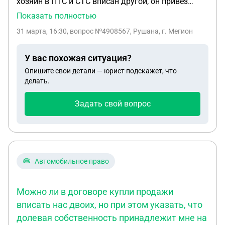
хозяин в ПТС и СТС вписан другой, он привёз
договор-купли продажи от другого лица в 3-х
Показать полностью
экземплярах, но я ни один из них не подписала, а
31 марта, 16:30
, вопрос №4908567, Рушана, г. Мегион
решила проверить авто в СТО, но к сожалению
деньги за автомобиль уже перевела. В итоге авто
У вас похожая ситуация?
в ужасном состояние и хочу вернуть продавцу.
Опишите свои детали — юрист подскажет, что
Подскажите, считается ли не подписанный
делать.
договор незаконченным и обязан ли продавец
вернуть деньги?
Задать свой вопрос
Автомобильное право
Можно ли в договоре купли продажи
вписать нас двоих, но при этом указать, что
долевая собственность принадлежит мне на