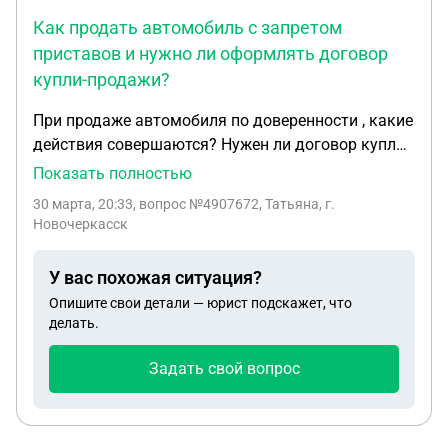
Как продать автомобиль с запретом
приставов и нужно ли оформлять договор
купли-продажи?
При продаже автомобиля по доверенности , какие
действия совершаются? Нужен ли договор купли-
продажи или достаточно оформить доверенность
Показать полностью
у натариуса? У автомобиля стоит запрет на
30 марта, 20:33
, вопрос №4907672, Татьяна, г.
продажу у приставов. После оплаты
Новочеркасск
задолженности, как быстро снимается арест на
продажу, чтобы покупатель смог поставить на
У вас похожая ситуация?
учёт автомобиль.
Опишите свои детали — юрист подскажет, что
делать.
Задать свой вопрос