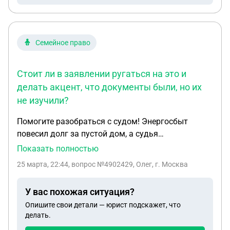
Семейное право
Стоит ли в заявлении ругаться на это и
делать акцент, что документы были, но их
не изучили?
Помогите разобраться с судом! Энергосбыт
повесил долг за пустой дом, а судья
проигнорировал наши документы. Всем
Показать полностью
здравствуйте! Нужен совет знающих людей,
25 марта, 22:44
, вопрос №4902429, Олег, г. Москва
потому что я сам не юрист и уже совсем
запутался в том, как работает наш мировой суд
У вас похожая ситуация?
(дело в Нижнем Новгороде). Помогаю своему
Опишите свои детали — юрист подскажет, что
дедушке, он ответчик. Дед пенсионер, сильно
делать.
болеет , сам по судам ходить не может. Из-за чего