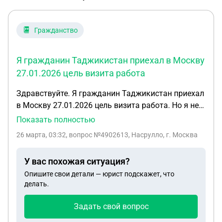
Гражданство
Я гражданин Таджикистан приехал в Москву
27.01.2026 цель визита работа
Здравствуйте. Я гражданин Таджикистан приехал
в Москву 27.01.2026 цель визита работа. Но я не
получал патент. По закону через сколько время я
Показать полностью
должен покинуть страну… С уважением Насрулло.
26 марта, 03:32
, вопрос №4902613, Насрулло, г. Москва
Спасибо!!!
У вас похожая ситуация?
Опишите свои детали — юрист подскажет, что
делать.
Задать свой вопрос