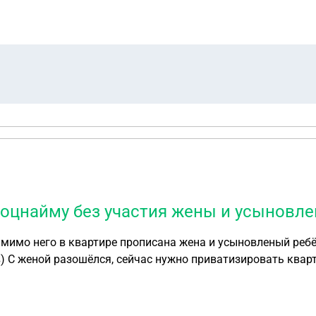
ипотеку. В квартире, которая остается жене прописаны она
 моего брата. Она готова прописать меня в эту квартиру и
вать на ребенка при разводе, если у меня нет своей кварт
соцнайму без участия жены и усыновле
 мимо него в квартире прописана жена и усыновленый ребё
С женой разошёлся, сейчас нужно приватизировать кварти
казала что сына выписывать оттуда не будет.