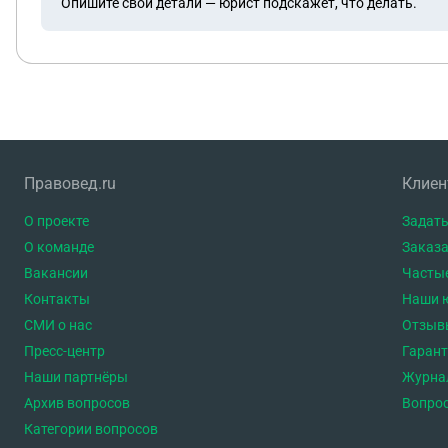
Опишите свои детали — юрист подскажет, что делать.
Правовед.ru
Клие
О проекте
Задать
О команде
Заказа
Вакансии
Часты
Контакты
Наши 
СМИ о нас
Отзыв
Пресс-центр
Гаран
Наши партнёры
Журна
Архив вопросов
Вопро
Категории вопросов