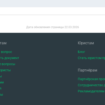
Дата обновления страницы
22.03.2026
нтам
Юристам
 вопрос
Блог
ть документ
Стать юристом п
е вопросы
Партнёрам
юристы
ы
Партнёрская пр
тии
Сотрудничество 
л
Рекламодателям
сы