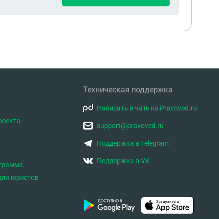
Техническая поддержка
Написать в чате на Pravoved.ru
роекта
support@pravoved.ru
Поддержка в Telegram
Поддержка в VK
ограмма
для юристов