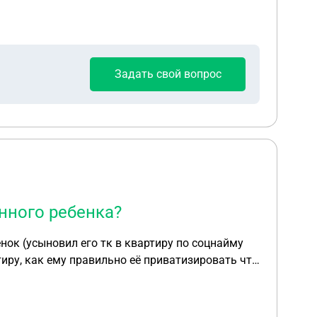
 и ребенок, я в квартире матери моей. Я ухожу
 моего ребенка. То есть у ребенка и у меня
иры и мы прописаны вместе, но не в моей
Задать свой вопрос
нного ребенка?
нок (усыновил его тк в квартиру по соцнайму
ру, как ему правильно её приватизировать что