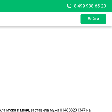
8 499 938-65-20
Войти
ула мужа и меня, заставила мужа ii14888231347 на