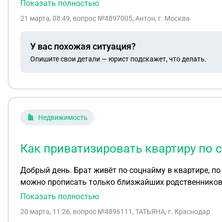
развода хочу погасить кредит за машину и оформить 
Показать полностью
жить в свободную квартиру, которая принадлежит жене
21 марта, 08:49
, вопрос №4897005, Антон, г. Москва
будет прописка в чужой квартире. Могу ли в претендо
квартире?
У вас похожая ситуация?
Опишите свои детали — юрист подскажет, что делать.
Недвижимость
Как приватизировать квартиру по 
Добрый день. Брат живёт по соцнайму в квартире, по
можно прописать только близжайших родственников) 
бы жена и пассынок не имели права на долю? Жена с
Показать полностью
20 марта, 11:26
, вопрос №4896111, ТАТЬЯНА, г. Краснодар