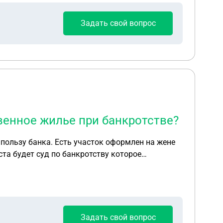
Задать свой вопрос
венное жилье при банкротстве?
 пользу банка. Есть участок оформлен на жене
ста будет суд по банкротству которое
лежит банку по решению суда ?
Задать свой вопрос