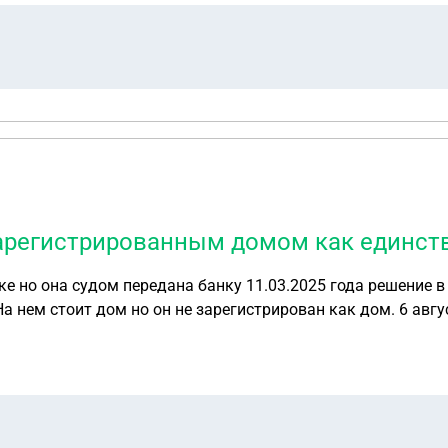
зарегистрированным домом как единст
ке но она судом передана банку 11.03.2025 года решение в
На нем стоит дом но он не зарегистрирован как дом. 6 авгу
к и дом как единственное жилье так как квартира принад