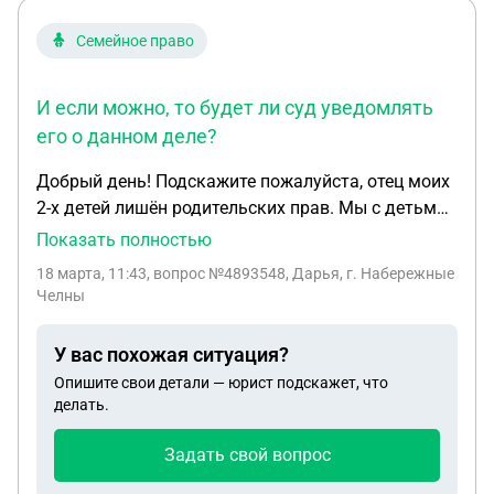
получали поровну.
Семейное право
И если можно, то будет ли суд уведомлять
его о данном деле?
Добрый день! Подскажите пожалуйста, отец моих
2-х детей лишён родительских прав. Мы с детьми
сменили фамилию (теперь у нас всех моя
Показать полностью
девичья). Отец алименты не платит (решение суда
18 марта, 11:43
, вопрос №4893548, Дарья, г. Набережные
об алиментах есть, но по определенным
Челны
обстоятельствам я дело от судебных приставов
забрала), в жизни детей бывший муж не участвует
У вас похожая ситуация?
и не интересуется. Могу ли я в таком случае
Опишите свои детали — юрист подскажет, что
выписать его из свидетельства о рождении
делать.
детей? И если можно, то будет ли суд уведомлять
его о данном деле?
Задать свой вопрос