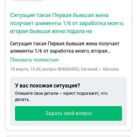
Ситуация такая Первая бывшая жена
получает алименты 1/6 от заработка моего,
вторая бывшая жена подала на
Ситуация такая Первая бывшая жена получает
алименты 1/6 от заработка моего, вторая
бывшая жена подала на алименты зная что я
Показать полностью
плачу на первого ребёнка и не указала этот факт,
18 марта, 15:49
, вопрос №4893892, Евгений, г. Москва
ей назначил суд 1/4, третий брак и жена решила
подать на меня на алименты, суд присудил ей 1/6
У вас похожая ситуация?
от всех доходов. Почему суд не поделил между
Опишите свои детали — юрист подскажет, что
ними по ровну, ведь общая сумма выходит
делать.
больше 50% удержания, да и вообще не честно
все дети одинаково имеют права на равные доли
Задать свой вопрос
алиментов. Плюс почему вторая жена так
поступила зная о том что я плачу алименты
первому ребёнку. Как поступить? Чтоб все