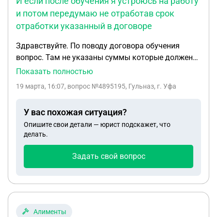
И если после обучения я устроюсь на работу
и потом передумаю не отработав срок
отработки указанный в договоре
Здравствуйте. По поводу договора обучения
вопрос. Там не указаны суммы которые должен
возместить обучающийся в случае отказа после
Показать полностью
обучения либо после устройства на работу имеет
19 марта, 16:07
, вопрос №4895195, Гульназ, г. Уфа
ли это юридическую силу? И если расторгнуть
договор в одностороннем порядке при
У вас похожая ситуация?
ненадлежащем обучении нужно мне будет
Опишите свои детали — юрист подскажет, что
платить? И если после обучения я устроюсь на
делать.
работу и потом передумаю не отработав срок
отработки указанный в договоре. Нужно ли мне
Задать свой вопрос
платить?
Алименты