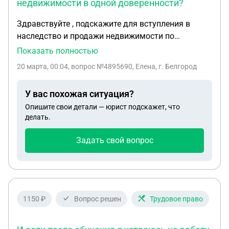
недвижимости в одной доверенности?
Здравствуйте , подскажите для вступления в
наследство и продажи недвижимости по
наследству , нужны две доверенности для
Показать полностью
заверения в консульство ( на сайте доверенность
20 марта, 00:04
, вопрос №4895690, Елена, г. Белгород
о принятии наследства , генеральная ,) можно ли
оформить генеральную и прописать все в ней ,
У вас похожая ситуация?
или нужно две доверенности ( не будет ли в
Опишите свои детали — юрист подскажет, что
консульстве отказа когда приносишь текст все в
делать.
одном ), спасибо .
Задать свой вопрос
1150 ₽
Вопрос решен
Трудовое право