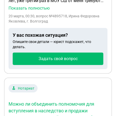
лет, уже третий раз в МОУ СШ от меня требуют
подачу заявлений и докумеетов для пенсионного
Показать полностью
фонда, об'ясняя это тем, что требуют подать
20 марта, 00:30
, вопрос №4895718, Ирина Федоровна
"макет". Можно ли от этой процедуры
Яковлева, г. Волгоград
отказаться? Можно ли все это подать самой в
МФЦ. И за какой срок до пенсии это делается?
У вас похожая ситуация?
Опишите свои детали — юрист подскажет, что
делать.
Задать свой вопрос
Нотариат
Можно ли объединить полномочия для
вступления в наследство и продажи