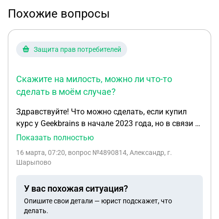
Похожие вопросы
Защита прав потребителей
Скажите на милость, можно ли что-то
сделать в моём случае?
Здравствуйте! Что можно сделать, если купил
курс у Geekbrains в начале 2023 года, но в связи с
жизненными обстоятельствами, так и не прошел
Показать полностью
его. Посмотрел только самый первый вводный
16 марта, 07:20
, вопрос №4890814, Александр, г.
урок, в котором был рассказ про
Шарыпово
образовательные программы, длительность
обучения и т.д. и т.п., который к тому же,
У вас похожая ситуация?
насколко мне известно доступен в свободном
Опишите свои детали — юрист подскажет, что
доступе. Платформой не пользовался, заходил
делать.
несколько раз за все эти годы. При этом