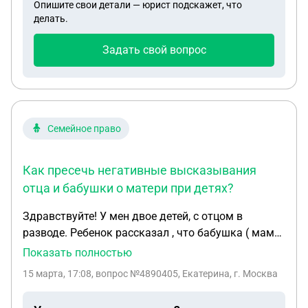
Опишите свои детали — юрист подскажет, что
магазину сделать возврат на таких условиях мне
делать.
так же отказали. Скажите пожалуйста, в таком
ситуации можно что то сделать? Самим креслом
Задать свой вопрос
пользоваться не могу так как не подходит по
габаритам (кстати габариты кресла в карточке
товара не было указано).
Семейное право
Как пресечь негативные высказывания
отца и бабушки о матери при детях?
Здравствуйте! У мен двое детей, с отцом в
разводе. Ребенок рассказал , что бабушка ( мама
отца) говорит про маму плохие вещи, обзывает
Показать полностью
при ней. Так же отец и сам негативно
15 марта, 17:08
, вопрос №4890405, Екатерина, г. Москва
высказывается в мою сторону при детях. У
старшей дочери тревожное расстройство,