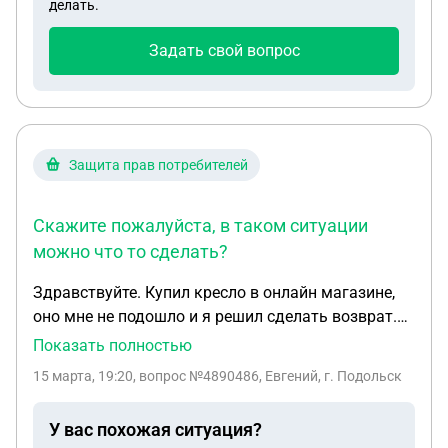
делать.
пойдет в полицию с заявлением. Должен ли был я
возвращать половину суммы? Мне что-то будет в
Задать свой вопрос
случает отказа?
Защита прав потребителей
Скажите пожалуйста, в таком ситуации
можно что то сделать?
Здравствуйте. Купил кресло в онлайн магазине,
оно мне не подошло и я решил сделать возврат.
Так как кресло было собрано, после разборки
Показать полностью
остались следы в виде нескольких царапин на
15 марта, 19:20
, вопрос №4890486, Евгений, г. Подольск
газлифте. По этой причине мне отказали. Но есть
нюанс, конкретно производитель кресла прислал
У вас похожая ситуация?
мне абсолютно новый газлифт и на требование к