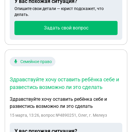
У вас похожая ситуация?
психологи категорически запретили негативно
Опишите свои детали — юрист подскажет, что
высказываться в сторону мамы. Но у отца все
делать.
равно транслируется неуважение к матери. Как
доказать этот факт, чтобы не привлекать детей и
Задать свой вопрос
не калечить из психику? Мне бы хотелось
припугнуть отца, чтобы он перестал это делать и
смог нормально забирать детей, так как это
важно для них ( и для детей и для отца)
Семейное право
Здравствуйте хочу оставить ребёнка себе и
развестись возможно ли это сделать
Здравствуйте хочу оставить ребёнка себе и
развестись возможно ли это сделать
15 марта, 13:26
, вопрос №4890251, Олег, г. Мелеуз
У вас похожая ситуация?