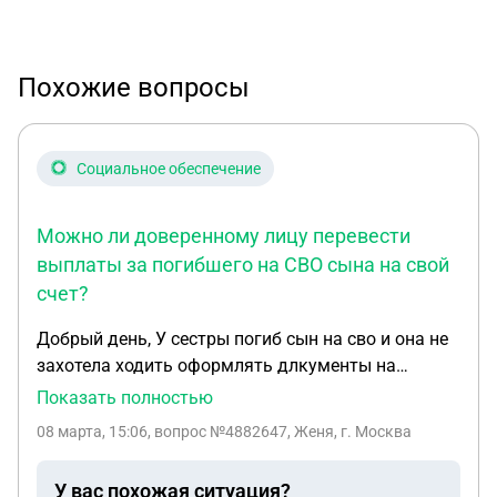
Похожие вопросы
Социальное обеспечение
Можно ли доверенному лицу перевести
выплаты за погибшего на СВО сына на свой
счет?
Добрый день, У сестры погиб сын на сво и она не
захотела ходить оформлять длкументы на
выплаты по состоянию здоровья и сделала на
Показать полностью
меня довереность, после получения выплат я
08 марта, 15:06
, вопрос №4882647, Женя, г. Москва
купила ей квартиру ,остальные деньги положила
себе на счёт, сейчас у нее погиб второй сын и пока
У вас похожая ситуация?