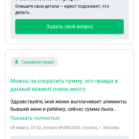
она в горе её соцработник настроил против меня,
Опишите свои детали — юрист подскажет, что
сейчас я боюсь что эту выплату получит
делать.
соцраблтник себе в карман, могу ли я как
доверительное лицо перевести эту выплату себе
Задать свой вопрос
на счёт или это будет считаться приступлением?
Семейное право
Можно ли сократить сумму, это правда в
данный момент очень много
Здравствуйте, мой жених выплачивает алименты
бывшей жене и ребёнку, сейчас сумма была
назначена до 3 лет на матерь и ребёнка. Раньше
Показать полностью
сумма была всегда фиксированная это 25 тысяч
08 марта, 07:42
, вопрос №4882400, Ульяна, г. Москва
с основного места работы, у него оставалось 25
тысяч ровно половина. Но в январе вычли также