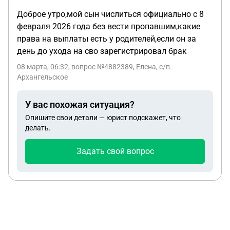
детей,алименты второй супруге,фиксированная
Доброе утро,мой сын числиться официально с 8
заработная плата,банкротство) Хотя этот фактор
февраля 2026 года без вести пропавшим,какие
не повлиял на выдачу ему ипотеки
права на выплаты есть у родителей,если он за
день до ухода на сво зарегистрировал брак
08 марта, 06:32
, вопрос №4882389, Елена, с/п.
Архангельское
У вас похожая ситуация?
Опишите свои детали — юрист подскажет, что
делать.
Задать свой вопрос