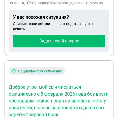
08 марта, 07:37
, вопрос №4882398, Аделина, г. Москва
прожиточного минимума на содержание матери
до 1,5 лет.он подавал апелляцию.но ему было
У вас похожая ситуация?
отказано.суть апелляции состояла в том ,что
Опишите свои детали — юрист подскажет, что
сумма алиментов превышала размер заработной
делать.
платы на нарисованной справке о доходах.сейчас
ребенку 10лет.супруг выплачивает сумму в
Задать свой вопрос
размере 10тыс при прожиточном минимуме с
01.2026 в нашем регионе 15тыс. После решения
суда у бывшего супруга появилось 2 детей от
следующего брака.этот брак на данный момент
расторгнут.у меня нет информации о выплате
Социальное обеспечение
алиментов детям от следующего брака.после у
него была процедура банкротства .тогда именно
Доброе утро, мой сын числиться
эта процедура заставила переиндексировать
официально с 8 февраля 2026 года без вести
выплату алиментов с 7000 на момент суда на
пропавшим, какие права на выплаты есть у
10000(прож.мин) на момент банкротства Вопрос :
может ли он оспорить размер алиментов с учетом
родителей, если он за день до ухода на сво
изменившихся обстоятельств ?(кол-во
зарегистрировал брак