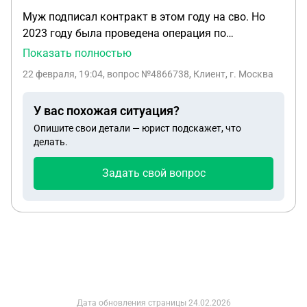
Муж подписал контракт в этом году на сво. Но
2023 году была проведена операция по
межпозвоночной грыжи и боли до сих пор
Показать полностью
присутствуют. Сказали что отправят в
22 февраля, 19:04
, вопрос №4866738, Клиент, г. Москва
девезионую артиллерию. Дали категорию В. Не
может быть такого что кинут в штурмовики.
У вас похожая ситуация?
Опишите свои детали — юрист подскажет, что
делать.
Задать свой вопрос
Дата обновления страницы
24.02.2026