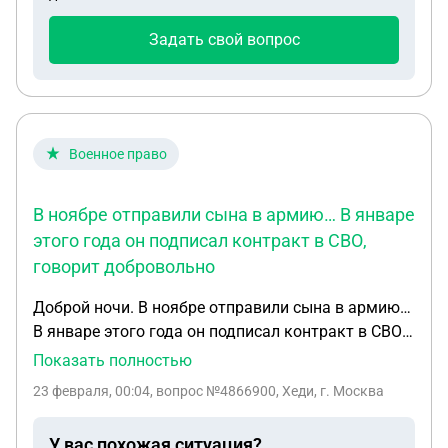
Задать свой вопрос
Военное право
В ноябре отправили сына в армию… В январе
этого года он подписал контракт в СВО,
говорит добровольно
Доброй ночи. В ноябре отправили сына в армию…
В январе этого года он подписал контракт в СВО,
говорит добровольно написал… Что мы можем
Показать полностью
сделать подскажите пожалуйста… Хотя перед
23 февраля, 00:04
, вопрос №4866900, Хеди, г. Москва
армией он не думал подписывать контракт
У вас похожая ситуация?