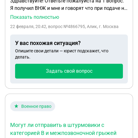
Здравствуйте! Ответьте пожалуйста на 1 вопрос.
Я получил ВНЖ и мне и говорят что при подаче на
гражданство РФ (на красный паспорт) нужно
Показать полностью
обязательно подписать контракт на сво, хотел
22 февраля, 20:42
, вопрос №4866795, Алик, г. Москва
узнать есть на самом деле такой указ?
У вас похожая ситуация?
Опишите свои детали — юрист подскажет, что
делать.
Задать свой вопрос
Военное право
Могут ли отправить в штурмовики с
категорией В и межпозвоночной грыжей