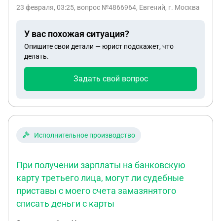
после пяти дней неуплаты суммы долга
23 февраля, 03:25
, вопрос №4866964, Евгений, г. Москва
судебными приставами. Дело в том что такого
постановления нет но приставы уже начислили
У вас похожая ситуация?
свои 12 процентов в общую сумму
Опишите свои детали — юрист подскажет, что
задолженности. Спасибо за ответ.
делать.
Задать свой вопрос
Исполнительное производство
При получении зарплаты на банковскую
карту третьего лица, могут ли судебные
приставы с моего счета замазянятого
списать деньги с карты