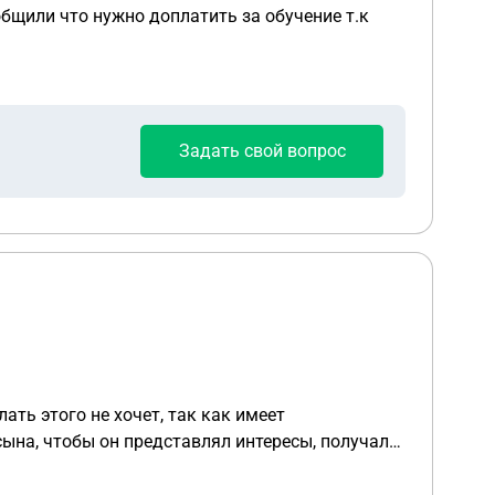
общили что нужно доплатить за обучение т.к
Задать свой вопрос
ына, чтобы он представлял интересы, получал
д. Доверенность на 30 лет. Могут ли