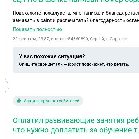
Подскажите пожалуйста, мне написали благодарственное письмо в электронном формате и подписали эцп Но в шапке написан номер обращения(( Законно ли
замазать в paint и распечатать? благодарность оста
Показать полностью
22 февраля, 23:37
, вопрос №4866890, Сергей, г. Саратов
У вас похожая ситуация?
Опишите свои детали — юрист подскажет, что делать.
Защита прав потребителей
Оплатил развивающие занятия ребен
что нужно доплатить за обучение т