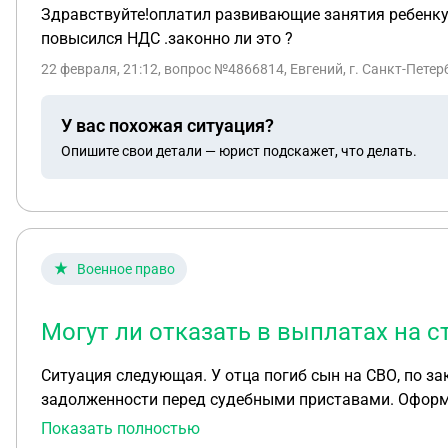
Здравствуйте!оплатил развивающие занятия ребенку в
повысился НДС .законно ли это ?
22 февраля, 21:12
, вопрос №4866814, Евгений, г. Санкт-Петер
У вас похожая ситуация?
Опишите свои детали — юрист подскажет, что делать.
Военное право
Могут ли отказать в выплатах на с
Ситуация следующая. У отца погиб сын на СВО, по закону он должен предоставить реквизиты для выплат, но делать этого не хочет, так как имеет
задолженности перед судебными приставами. Оформил
денежные стредства и т.п., с четким указанием всех инс
Показать полностью
отказать в выплатах на сторонние реквизиты и закон