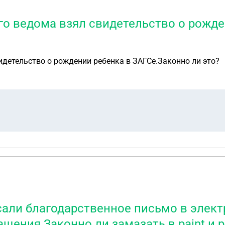
о ведома взял свидетельство о рожде
детельство о рождении ребенка в ЗАГСе.Законно ли это?
сали благодарственное письмо в элек
щения Законно ли замазать в paint и 