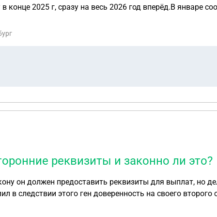
 конце 2025 г, сразу на весь 2026 год вперёд.В январе со
бург
торонние реквизиты и законно ли это?
 в следствии этого ген доверенность на своего второго с
танций министерства обороны, конкретной гибели человека и т.
но ли это?