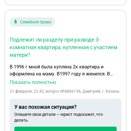
Семейное право
Подлежит ли разделу при разводе 3-
комнатная квартира, купленная с участием
матери?
В 1996 г мной была куплена 2к квартира и
оформлена на маму. В1997 году я женился. В
2004 году мама продаёт эту квартиру, а я беру
Показать полностью
кредит, добавляю его к этой сумме и мы
21 февраля, 22:42
, вопрос №4866156, Дмитрий, г. Казань
покупаем 3к квартиру. Т. е. Мама вложила 84%
денег, а я 16%. Причём мы почему то, как то
У вас похожая ситуация?
оформили доли на маму, жену и меня по1/3.В
Опишите свои детали — юрист подскажет, что
2024 году мы развелись. Бывшая жена стала
делать.
просить свою долю со всей квартиры. Но я
полагаю что первая квартира была куплена до