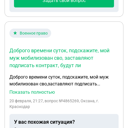
Задать свой вопрос
Военное право
Доброго времени суток, подскажите, мой
муж мобилизован сво, заставляют
подписать контракт, будут ли
Доброго времени суток, подскажите, мой муж
мобилизован сво,заставляют подписать
контракт, будут ли производится выплаты
Показать полностью
ребенку военнослужащему по призыву до 3-х лет
20 февраля, 21:27
, вопрос №4865269, Оксана, г.
и считается ли мобилизованный после
Краснодар
подписания контракта военнослужащим ПО
ПРИЗЫВУ?
У вас похожая ситуация?