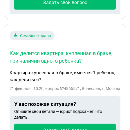
Задать свой вопрос
брака, значит разделу не подлежит. А подлежит
ему только кредит на 3 к квартиру. То есть он
делится пополам мне и жене. (16%/2=8%) А 84%
отходят маме.
Семейное право
Как делится квартира, купленная в браке,
при наличии одного ребенка?
Квартира купленная в браке, имеется 1 ребëнок,
как делиться?
21 февраля, 10:20
, вопрос №4865571, Вячеслав, г. Москва
У вас похожая ситуация?
Опишите свои детали — юрист подскажет, что
делать.