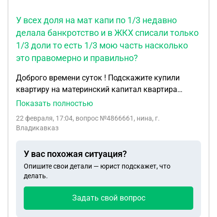
У всех доля на мат капи по 1/3 недавно
делала банкротство и в ЖКХ списали только
1/3 доли то есть 1/3 мою часть насколько
это правомерно и правильно?
Доброго времени суток ! Подскажите купили
квартиру на материнский капитал квартира
долевая 1/3 моя мужа и на несовершеннолетней
Показать полностью
дочери тоже 1/3 . У всех доля на мат капи по 1/3
22 февраля, 17:04
, вопрос №4866661, нина, г.
недавно делала банкротство и в ЖКХ списали
Владикавказ
только 1/3 доли то есть 1/3 мою часть насколько
это правомерно и правильно ?
У вас похожая ситуация?
Опишите свои детали — юрист подскажет, что
делать.
Задать свой вопрос