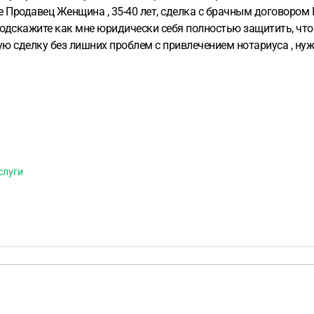
е
Продавец Женщина , 35-40 лет, сделка с брачным договором
одскажите как мне юридически себя полностью защитить, что 
ую сделку без лишних проблем с привлечением нотариуса , ну
о что мне проверить, какие документы просить, а так же как де
очень хочу связываться лишний раз с банками
Прикрепил фото 
слуги