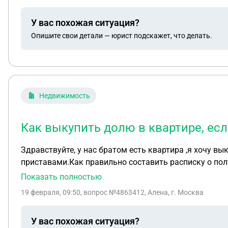
У вас похожая ситуация?
Опишите свои детали — юрист подскажет, что делать.
Недвижимость
Как выкупить долю в квартире, ес
Здравствуйте, у нас братом есть квартира ,я хочу выкупить его долю ,но через договора купли продажи не могу,тк на его доли стоит ограничение судебными
приставами.Как правильно составить расписку о пол
договор купли продажи.
Показать полностью
19 февраля, 09:50
, вопрос №4863412, Алена, г. Москва
У вас похожая ситуация?