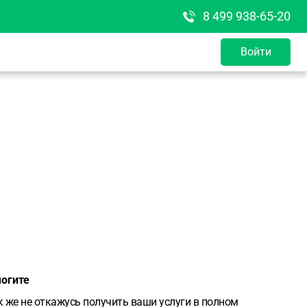
8 499 938-65-20
Войти
могите
к же не откажусь получить ваши услуги в полном