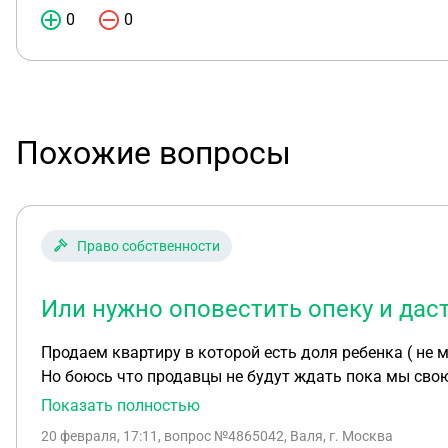
0
0
Похожие вопросы
Право собственности
Или нужно оповестить опеку и дас
Продаем квартиру в которой есть доля ребенка ( не 
Но боюсь что продавцы не будут ждать пока мы свою
этой квартиры. Или нужно оповестить опеку и даст л
Показать полностью
20 февраля, 17:11
, вопрос №4865042, Валя, г. Москва