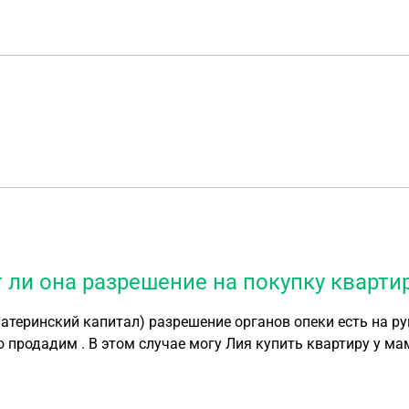
т ли она разрешение на покупку кварт
материнский капитал) разрешение органов опеки есть на ру
 продадим . В этом случае могу Лия купить квартиру у м
и она разрешение на покупку квартиры у мамы ?