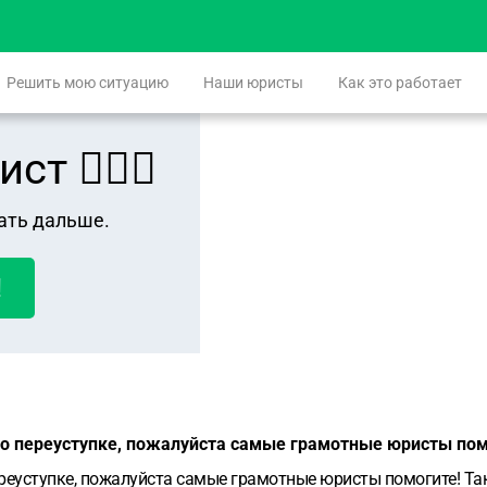
Решить мою ситуацию
Наши юристы
Как это работает
 👨🏻‍⚖️
ать дальше.
!
по переуступке, пожалуйста самые грамотные юристы по
ереуступке, пожалуйста самые грамотные юристы помогите! Та