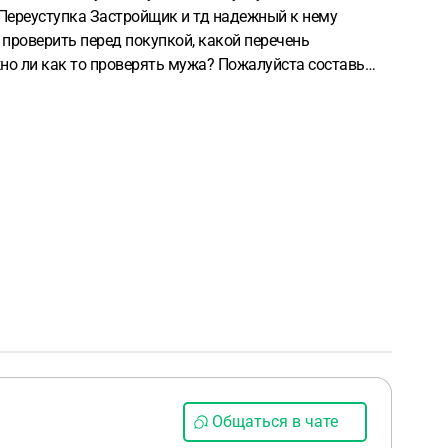
Переуступка
Застройщик и тд надежный к нему
проверить перед покупкой, какой перечень
жно ли как то проверять мужа?
Пожалуйста составь
йствовать уже после проверки, и начинать процесс
что дали с брачного договора частично
Общаться в чате