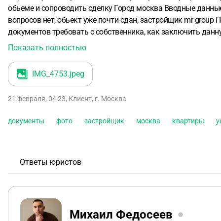
обьеме и сопроводить сделку
Город москва
Вводные данны
вопросов нет, обьект уже почти сдан, застройщик mr group
П
документов требовать с собственника, как заключить данн
подробное описание всей сделки , от а до я , начиная с тог
Показать полностью
покупки, работает ли депозит нотариуса с наличными? Не 
IMG_4753
.jpeg
21 февраля, 04:23
,
Клиент
,
г. Москва
документы
фото
застройщик
москва
квартиры
у
Ответы юристов
Михаил Федосеев