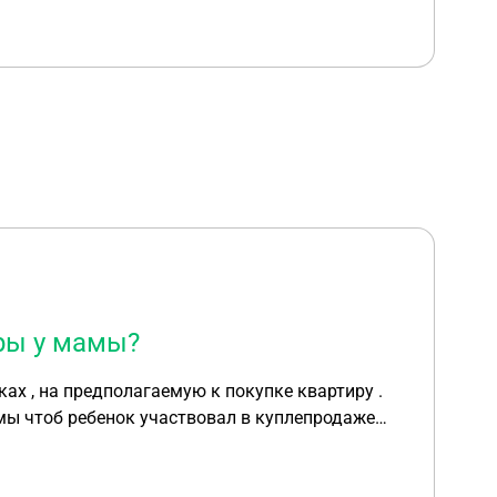
иры у мамы?
ках , на предполагаемую к покупке квартиру .
амы чтоб ребенок участвовал в куплепродаже