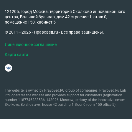
121205, город Москва, территория Сколково инновационного
центра, Большой бульвар, дом 42 строение 1, этаж 0,
помещение 150, кабинет 5
© 2011—2026 «Правовед.ru» Все права защищены.
Лицензионное соглашение
Карта сайта
The website is owned by Pravoved.RU group of companies. Pravoved.Ru Lab
Ltd. operates the website and provides support for customers (registration
number 1187746238536, 143026, Moscow, territory of the innovative center
Skolkovo, Bolshoy ave., house 42 building 1, floor 0 room 150 office 5).