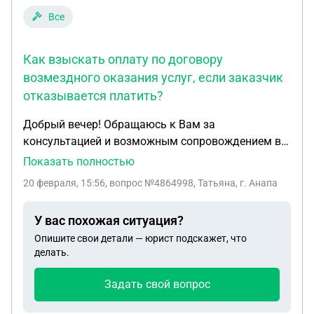
Все
Как взыскать оплату по договору
возмездного оказания услуг, если заказчик
отказывается платить?
Добрый вечер! Обращаюсь к Вам за
консультацией и возможным сопровождением в
споре по договору возмездного оказания услуг.
Показать полностью
10 января 2026 года между мной (самозанятая,
20 февраля, 15:56
, вопрос №4864998, Татьяна, г. Анапа
НПД) и ООО «МЕДИХЕЛПТЕХ» был заключен
договор на оказание маркетинговых услуг (SaaS-
У вас похожая ситуация?
проект MentoSfera). Фиксированное
Опишите свои детали — юрист подскажет, что
вознаграждение — 50 000 рублей в месяц. Работы
делать.
мной фактически выполнялись с 12.01.2026 по
13.02.2026 (дата расторжения в рамках
Задать свой вопрос
испытательного периода). За этот период мной
были выполнены и переданы: • аудит проекта и