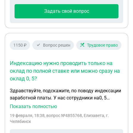
Задать свой вопрос
1150 ₽
Вопрос решен
Трудовое право
Индексацию нужно проводить только на
оклад по полной ставке или можно сразу на
оклад 0, 5?
Здравствуйте, подскажите, по поводу индексации
заработной платы. У нас сотрудники на0, 5
ставки, удаленная работа. Как правильно
Показать полностью
провести индексацию и обязательно ли это
19 февраля, 18:38
, вопрос №4855768, Елизавета, г.
делать, если оклад за 0, 5 ставки намного больше
Челябинск
МРОТ? А также как оформить это