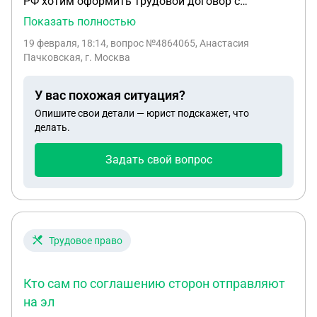
РФ хотим оформить трудовой договор с
работником который на удаленке гражданин
Показать полностью
Республики Беларусь( само занятый республике
19 февраля, 18:14
, вопрос №4864065, Анастасия
Беларусь) ? Возможно это не трудовой договор а
Пачковская, г. Москва
что-то ещё Что нам правильно заключить и как
оформить
У вас похожая ситуация?
Опишите свои детали — юрист подскажет, что
делать.
Задать свой вопрос
Трудовое право
Кто сам по соглашению сторон отправляют
на эл