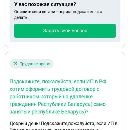
документально? Как определить коэффициент?
У вас похожая ситуация?
Индексацию нужно проводить только на оклад по
Опишите свои детали — юрист подскажет, что
полной ставке или можно сразу на оклад 0,5? У
делать.
нас оклад за 0,5 ставки 35 000, за 5 дней в неделю
по 4 часа работы в день. По факту человек так и
Задать свой вопрос
получает. Прикрепляю действующий договор
Трудовое право
Подскажите, пожалуйста, если ИП в РФ
хотим оформить трудовой договор с
работником который на удаленке
гражданин Республики Беларусь( само
занятый республике Беларусь)?
Добрый день! Подскажите,пожалуйста, если ИП в