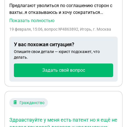
Предлагают уволиться по соглашению сторон с
вахты..я отказываюсь и хочу сократиться
говорят что надо ехать в контору в г.мирный
Показать полностью
Якутия что бы подписать уведомление о
19 февраля, 15:06
, вопрос №4863892, Игорь, г. Москва
сокращении..можно ли как то дистанционно это
сделать (заверить у нотариуса доверенность) или
У вас похожая ситуация?
есть какие то другие способы?кто сам по
Опишите свои детали — юрист подскажет, что
соглашению сторон отправляют на эл.почту
делать.
уведомление подписываешь присылаешь скан
этой же Эл почтой и все а почему мне говорят что
Задать свой вопрос
нужно личное присутствие для подписания
уведомления по сокращению !законно ли это?
Гражданство
Здравствуйте у меня есть патент но я ещё не