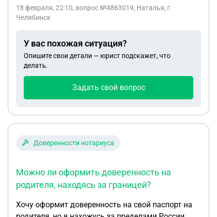
свадьбы , но за день до мероприятия отказалась
18 февраля, 22:10
, вопрос №4863019, Наталья, г.
и не вернула деньги
Челябинск
У вас похожая ситуация?
Опишите свои детали — юрист подскажет, что
делать.
Задать свой вопрос
Доверенности нотариуса
Можно ли оформить доверенность на
родителя, находясь за границей?
Хочу оформит доверенность на свой паспорт на
родителя, но я нахожусь за пределами России.