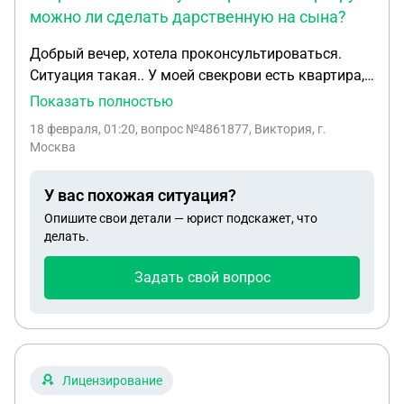
можно ли сделать дарственную на сына?
Добрый вечер, хотела проконсультироваться.
Ситуация такая.. У моей свекрови есть квартира,
но она в аресте, есть долги по жкх и алиментам
Показать полностью
сумма около 1,5 миллиона , мы хотим сделать ей
18 февраля, 01:20
, вопрос №4861877, Виктория, г.
банкротство за свой счет но в замен хотели бы
Москва
квартиру, она согласна. Так как у ее 2 квартиры.
Вопрос такой : снимут ли арест на квартиру и
У вас похожая ситуация?
можно ли сделать дарственную на сына? Если
Опишите свои детали — юрист подскажет, что
долги спишутся все, кроме алиментов.
делать.
Задать свой вопрос
Лицензирование