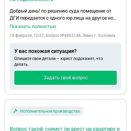
Добрый день! по решению суда помещение от
ДГИ передается с одного юр.лица на другое но
появилась налоговая задолженность по налогу
Показать полностью
на кадастровую цену. налог на недвижимость.
18 февраля, 10:57
, вопрос №4862148, Эмин, г. Коломна
будет ли это запретом на рег действия в РР? и
можно ли перевести помещение и платить старые
У вас похожая ситуация?
налоги от нового юр лица? Спасибо
Опишите свои детали — юрист подскажет, что
делать.
Задать свой вопрос
Исполнительное производство
Вопрос такой: снимут ли арест на квартиру и