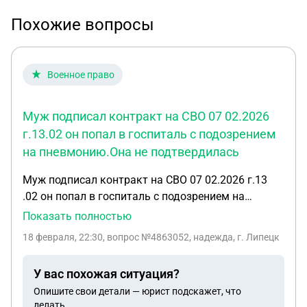
Похожие вопросы
Военное право
Муж подписал контракт на СВО 07 02.2026
г.13.02 он попал в госпиталь с подозрением
на пневмонию.Она не подтвердилась
Муж подписал контракт на СВО 07 02.2026 г.13
.02 он попал в госпиталь с подозрением на
пневмонию.Она не подтвердилась,но у него
Показать полностью
имеются тяжелые заболевания: сахарный диабет
18 февраля, 22:30
, вопрос №4863052, надежда, г. Липецк
2 типа, гипертония 2 ст.,хронический
обструктивный бронхит, ишемическая болезнь
У вас похожая ситуация?
сердца, ХСН. Сейчас он в госпитале и пока
Опишите свои детали — юрист подскажет, что
неизвестно,как быть дальше.Кроме того, он уже
делать.