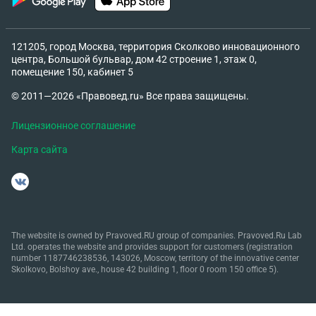
121205, город Москва, территория Сколково инновационного
центра, Большой бульвар, дом 42 строение 1, этаж 0,
помещение 150, кабинет 5
© 2011—2026 «Правовед.ru» Все права защищены.
Лицензионное соглашение
Карта сайта
The website is owned by Pravoved.RU group of companies. Pravoved.Ru Lab
Ltd. operates the website and provides support for customers (registration
number 1187746238536, 143026, Moscow, territory of the innovative center
Skolkovo, Bolshoy ave., house 42 building 1, floor 0 room 150 office 5).