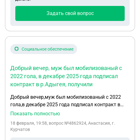
получил часть полагающихся выплат
Задать свой вопрос
Социальное обеспечение
Добрый вечер, муж был мобилизованый с
2022 гола, в декабре 2025 года подписал
контракт в р.Адыгея, получили
Добрый вечер,муж был мобилизованый с 2022
гола,в декабре 2025 года подписал контракт в
р.Адыгея,получили выплаты 400+400 т.р.в
Показать полностью
военкомате обещали что общая суммаивыалат
18 февраля, 19:58
, вопрос №4862924, Анастасия, г.
составит 2мил100тыс,выплат нет,почему так и
Курчатов
куда обращаться? Спасибо!