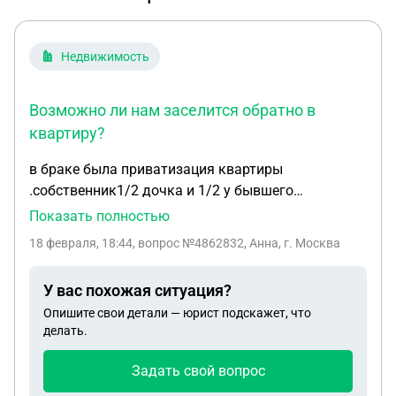
Недвижимость
Возможно ли нам заселится обратно в
квартиру?
в браке была приватизация квартиры
.собственник1/2 дочка и 1/2 у бывшего
мужа.после развода мне с общими детьми
Показать полностью
пришлось съехать из двухкомнатной квартиры и
18 февраля, 18:44
, вопрос №4862832, Анна, г. Москва
купить однушку ,теперь это жилье признали
аварийным (поставили под снос через 9 лет)за
У вас похожая ситуация?
квартиру он не платит ,копились у него долги, я
Опишите свои детали — юрист подскажет, что
иногда оплачиваю ком услуги . дочь только
делать.
собственник, прописана она по нашему другому
адресу .он в квартире не живет уже два года
Задать свой вопрос
,меняет замки,я потом их меняю предупредив