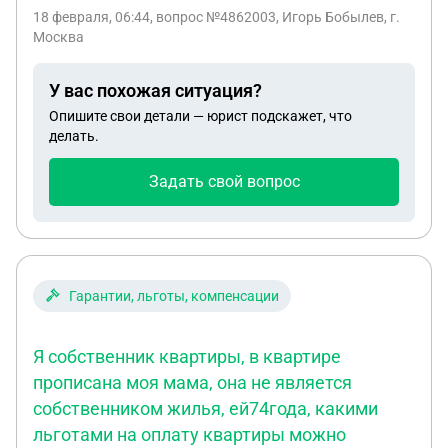
доме, организовали общее собрание
18 февраля, 06:44
, вопрос №4862003, Игорь Бобылев, г.
собственников сменена нашего ТСЖ на УК,
Москва
подготовили все документы, оформили повестку
дня, уведомление разместили в холле первого
У вас похожая ситуация?
этажа и в ГИС ЖКХ. ТСЖ ссылается на часть 6
Опишите свои детали — юрист подскажет, что
статьи 45 ЖК РФ, что наша общая площадь
делать.
помещений в доме только 4%, а не 10%. Я же
думаю, что по статье 45 ЖКРФ любой
Задать свой вопрос
собственник может инициировать общее
собрание. Кто прав?
Гарантии, льготы, компенсации
Я собственник квартиры, в квартире
прописана моя мама, она не является
собственником жилья, ей74года, какими
льготами на оплату квартиры можно