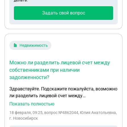
делать.
Задать свой вопрос
Недвижимость
Можно ли разделить лицевой счет между
собственниками при наличии
задолженности?
Здравствуйте. Подскажите пожалуйста, возможно
ли разделить лицевой счет между
собственниками при наличии задолженности по
Показать полностью
коммунальным услугам? Гасить весь долг не
18 февраля, 09:25
, вопрос №4862044, Юлия Анатольевна,
приемлемо за другого собственника.
г. Новосибирск