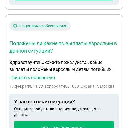
Социальное обеспечение
Положены ли какие то выплаты взрослым в
данной ситуации?
Здравствуйте! Скажите пожалуйста , какие
выплаты положены взрослым детям погибших
участников в ходе сво ? Родителей нет , жены нет ,
Показать полностью
есть только 4 детей , из которых 2 взрослых 31 и
17 февраля, 11:58
, вопрос №4861060, Оксана, г. Москва
38 лет и 2 несовершеннолетних 15 и 8 лет.
Положены ли какие то выплаты взрослым в
У вас похожая ситуация?
данной ситуации ?Республика Крым
Опишите свои детали — юрист подскажет, что
делать.
Задать свой вопрос