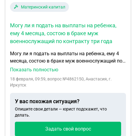
Материнский капитал
Могу ли я подать на выплаты на ребенка,
ему 4 месяца, состою в браке муж
военнослужащий по контракту три года
Могу ли я подать на выплаты на ребенка, ему 4
месяца, состою в браке муж военнослужащий по
контракту три года служил, с 5 ноября 2025 года
Показать полностью
находится на сво, могу ли как-то обналичить
18 февраля, 09:59
, вопрос №4862150, Анастасия, г.
мат.капитал , какие выплаты положены ребенку
Иркутск
У вас похожая ситуация?
Опишите свои детали — юрист подскажет, что
делать.
Задать свой вопрос