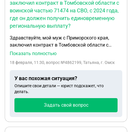
заключил контракт в Томбовской области с
воинской частью 71474 на СВО, с 2024 года,
где он должен получить единовременную
региональную выплату?
Здравствуйте, мой муж с Приморского края,
заключил контракт в Томбовской области с
воинской частью 71474 на СВО, с 2024 года, где
Показать полностью
он должен получить единовременную
18 февраля, 11:30
, вопрос №4862199, Татьяна, г. Омск
региональную выплату? В приморском крае
отказали.
У вас похожая ситуация?
Опишите свои детали — юрист подскажет, что
делать.
Задать свой вопрос