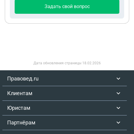
дней необходимых заявления о назначении
Задать свой вопрос
пособия и (или) документов (сведений) после
возвращения заявления о назначении пособия и
(или) документов (сведений) на доработку.
Дата обновления страницы
18.02.2026
Правовед.ru
Клиентам
Юристам
Партнёрам