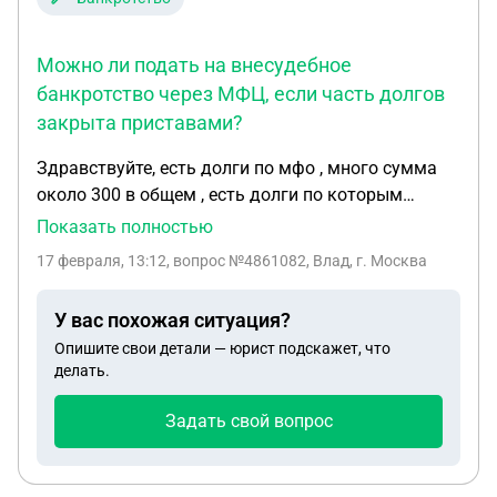
Можно ли подать на внесудебное
банкротство через МФЦ, если часть долгов
закрыта приставами?
Здравствуйте, есть долги по мфо , много сумма
около 300 в общем , есть долги по которым
пристав прекратил взыскание , и есть
Показать полностью
действующие которые не подавали в суд ,
17 февраля, 13:12
, вопрос №4861082, Влад, г. Москва
проданные коллекторам , вот устал от этого и
психологического и морального давления , думал
У вас похожая ситуация?
чтобы хоть немного облегчить ситуацию, ибо
Опишите свои детали — юрист подскажет, что
полностью все я буду долго выплачивать
делать.
наверное года два уйдет минимум , могу ли я
подать на внесудебное банкротство, через мфц по
Задать свой вопрос
долгам которые закрыты приставами то есть
взыскание закрыто , могу же я рассчитывать на
внесудебное банкротство хотя бы по этим долгам