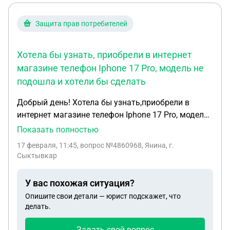
которые отменил пристав ? Нет официальной
работы и жилье одно только , думал хотя бы
Защита прав потребителей
половину так банкротством покрыть , остальное
как то самому , потому что полное судебное
Хотела бы узнать, приобрели в интернет
банкротство выйдет так же наверное как все мои
магазине телефон Iphone 17 Pro, модель не
долги
подошла и хотели бы сделать
Добрый день! Хотела бы узнать,приобрели в
интернет магазине телефон Iphone 17 Pro, модель
не подошла и хотели бы сделать возврат.Никаких
Показать полностью
документов при передаче телефона дистанционно
17 февраля, 11:45
, вопрос №4860968, Янина, г.
не передали,чека также не было,есть только чек
Сыктывкар
из моего банка об оплате.Магазин отказывает
возвращать средства так как телефон был
У вас похожая ситуация?
активирован,и даже если бы мы вскрыли
Опишите свои детали — юрист подскажет, что
упаковку и минуту бы телефон был включен,он
делать.
считается уже б/у хотя телефон доставлял курьер
Яндекса,то есть дистанционно.Заранее никто не
Задать свой вопрос