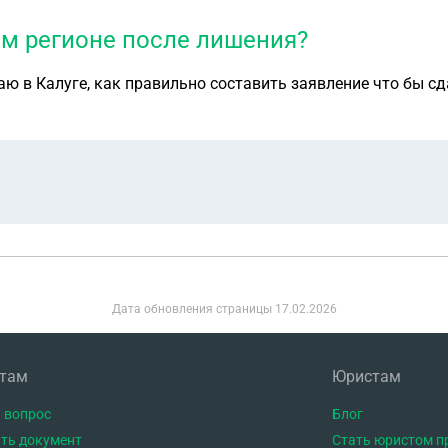
ом регионе после лишения?
ю в Калуге, как правильно составить заявление что бы сд
Дата обновления страницы
17.02.2026
нтам
Юристам
 вопрос
Блог
ть документ
Стать юристом п