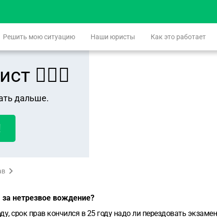
Решить мою ситуацию
Наши юристы
Как это работает
 👨🏻‍⚖️
ать дальше.
!
ав
я за нетрезвое вождение?
ду, срок прав кончился в 25 году надо ли перездовать экзамен 