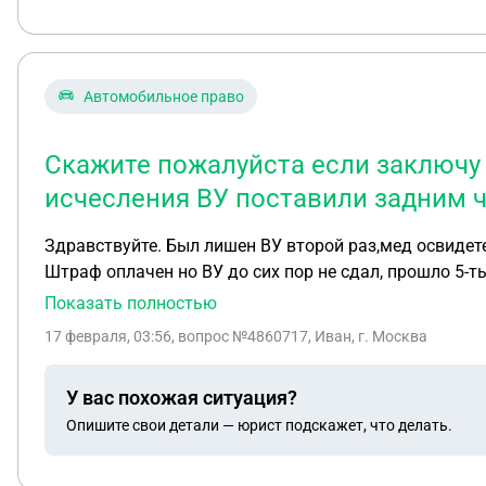
Автомобильное право
Скажите пожалуйста если заключу к
исчесления ВУ поставили задним 
Здравствуйте. Был лишен ВУ второй раз,мед освидете
Штраф оплачен но ВУ до сих пор не сдал, прошло 5-т
срок исчесления ВУ поставили задним числом??
Показать полностью
17 февраля, 03:56
, вопрос №4860717, Иван, г. Москва
У вас похожая ситуация?
Опишите свои детали — юрист подскажет, что делать.