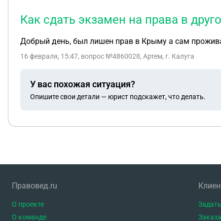
Как сдать экзамен на права в друг
Добрый день, был лишен прав в Крыму а сам прожива
16 февраля, 15:47
, вопрос №4860028, Артем, г. Калуга
У вас похожая ситуация?
Опишите свои детали — юрист подскажет, что делать.
Правовед.ru
Клие
О проекте
Задать
О команде
Заказа