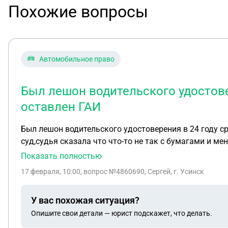
Похожие вопросы
Автомобильное право
Был лешон водительского удостове
оставлен ГАИ
Был лешон водительского удостоверения в 24 году ср
суд,судья сказала что что-то не так с бумагами и ме
сроки вышли или какие мои действия
Показать полностью
17 февраля, 10:00
, вопрос №4860690, Сергей, г. Усинск
У вас похожая ситуация?
Опишите свои детали — юрист подскажет, что делать.