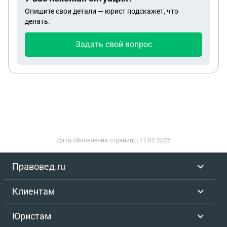
принести ксирокопию о расторжении брака могут
Опишите свои детали — юрист подскажет, что
ли нас расписать без оригинала.
делать.
Задать свой вопрос
Дата обновления страницы
17.02.2026
Правовед.ru
Клиентам
Юристам