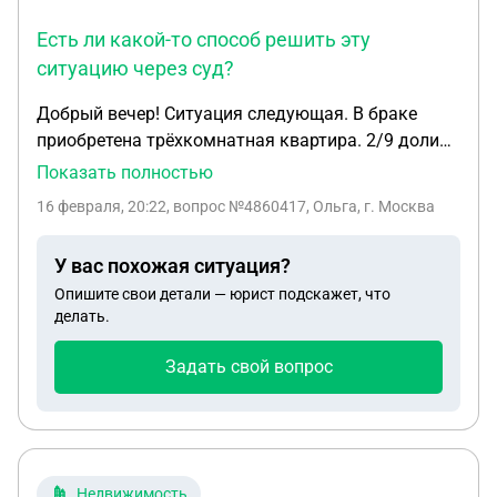
Есть ли какой-то способ решить эту
ситуацию через суд?
Добрый вечер! Ситуация следующая. В браке
приобретена трёхкомнатная квартира. 2/9 доли
принадлежат несовершеннолетним детям, а 7/9 в
Показать полностью
общей долевой собственности. В 2024 году брак
16 февраля, 20:22
, вопрос №4860417, Ольга, г. Москва
расторгнут. Бывший супруг проживает в квартире,
мою долю выкупать не планирует, свою долю
У вас похожая ситуация?
мне продавать тоже. Есть ли какой-то способ
Опишите свои детали — юрист подскажет, что
решить эту ситуацию через суд?
делать.
Задать свой вопрос
Недвижимость