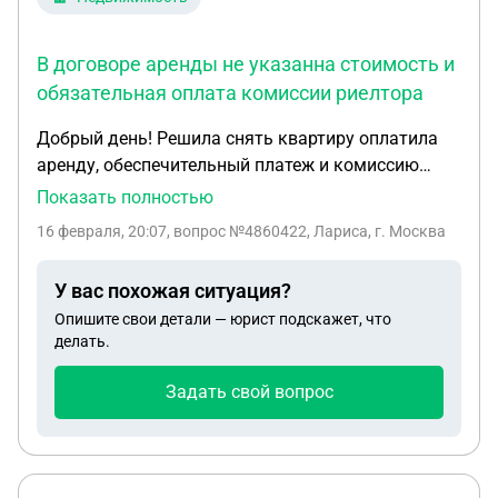
В договоре аренды не указанна стоимость и
обязательная оплата комиссии риелтора
Добрый день! Решила снять квартиру оплатила
аренду, обеспечительный платеж и комиссию
риелтору. Но через день заезжать передумала.
Показать полностью
Собственник удержал месячную стоимость
16 февраля, 20:07
, вопрос №4860422, Лариса, г. Москва
аренда. Так же комиссию не вернул и риелтор. В
договоре аренды не указанна стоимость и
У вас похожая ситуация?
обязательная оплата комиссии риелтора. Сам
Опишите свои детали — юрист подскажет, что
риелтор осуществляет деятельность не законно.
делать.
Подтверждающих оплату чеков или расписок не
дал. Есть ли шанс вернуть деньги?
Задать свой вопрос