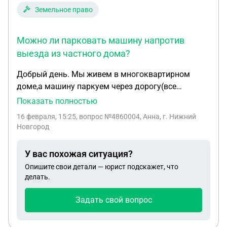
Земельное право
Можно ли парковать машину напротив
выезда из частного дома?
Добрый день. Мы живем в многоквартирном
доме,а машину паркуем через дорогу(все
машины там паркуют из дома). Через дорогу от
Показать полностью
нас находятся частные дома. Где мы ставим
16 февраля, 15:25
, вопрос №4860004, Анна, г. Нижний
машины, сзади стоит дом и выезд из дома мы
Новгород
никак не загораживаем. Но сегодня попросили
машину ставить дальше, т.к. им неудобно
У вас похожая ситуация?
выезжать на газеле могут нас задеть. До забора
Опишите свои детали — юрист подскажет, что
наверно метров 4-5, можем ли мы оставлять там
делать.
машину или должны сделать то, что попросили
хозяева? Сказали сегодня, что ходили в сельсовет
Задать свой вопрос
и там сказали, что есть какой-то закон про зону
выезда от частного дома 4,5м. Хозяева