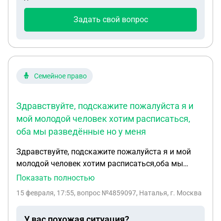
Задать свой вопрос
Семейное право
Здравствуйте, подскажите пожалуйста я и
мой молодой человек хотим расписаться,
оба мы разведённые но у меня
Здравствуйте, подскажите пожалуйста я и мой
молодой человек хотим расписаться,оба мы
разведённые но у меня есть на руках оригинал о
Показать полностью
расторжении брака у него только ксерокопия и
15 февраля, 17:55
, вопрос №4859097, Наталья, г. Москва
разводили его ещё при Украине и он не как не
может получить оригинал,можно ли в ЗАГС
У вас похожая ситуация?