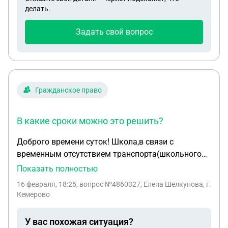
делать.
Задать свой вопрос
Гражданское право
В какие сроки можно это решить?
Доброго времени суток! Школа,в связи с
временным отсутствием транспорта(школьного
автобуса), по приказу, переводит всех
Показать полностью
обкчающихся на дистанционное обучение.
16 февраля, 18:25
, вопрос №4860327, Елена Шелкунова, г.
Родители обучающихся в классе против, даже
Кемерово
те,кто проживают отдаленно, ссылаясь на то ,что
своими силами доставят детей в школу. Директор
У вас похожая ситуация?
школы аргументирует свой отказ от очного