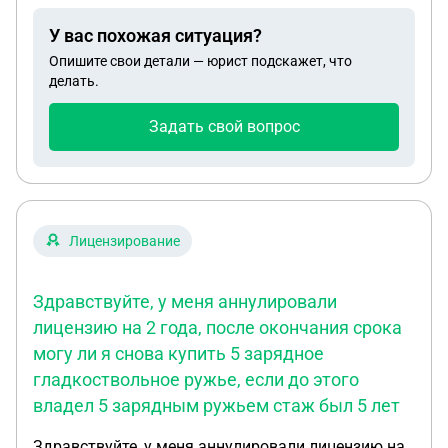
меня превышен е дохода и мы не прошли на
У вас похожая ситуация?
нужный процент. СФР ссылаются на
Опишите свои детали — юрист подскажет, что
Постановление правительства от 16.12.2022
делать.
номер 2330. Я там ничего не нашла за дату
начисления алиментов(с какого срока они
Задать свой вопрос
считаются,с даты рождения или берется полный
месяц). Помогите разобраться,как оспорить их
решение. Я не согласна что алименты берут за то
время,когда ребенок ещё не родился.
Лицензирование
Здравствуйте, у меня аннулировали
лицензию на 2 года, после окончания срока
могу ли я снова купить 5 зарядное
гладкоствольное ружье, если до этого
владел 5 зарядным ружьем стаж был 5 лет
Здравствуйте, у меня аннулировали лицензию на