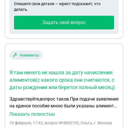
Опишите свои детали — юрист подскажет, что
проведентя занятий в классе тем,что " Его
делать.
приказы не обсуждаются". Законно ли это? Если
нет? В какие сроки можно это решить? Т.к.
Задать свой вопрос
приказом дистант назначен на 19-20 февраля.
Алименты
Я там ничего не нашла за дату начисления
алиментов(с какого срока они считаются, с
даты рождения или берется полный месяц)
Здравствуйте,вопрос таков.При подачи заявления
на единое пособие мною были указаны алименты
в размере 1/4 МРОТ с даты рождения
Показать полностью
ребенка(15.10.2025). СФР же посчитали алименты
16 февраля, 17:42
, вопрос №4860192, Ольга, г. Москва
за полный месяц октября с 1 числа... Из за этого у