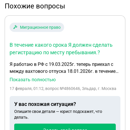
Похожие вопросы
Миграционное право
В течение какого срока Я должен сделать
регистрацию по месту пребывания.?
Я работаю в РФ с 19.03.2025г. теперь приехал с
между вахтового отпуска 18.01.2026г. в течение
какого срока Я должен сделать регистрацию по
Показать полностью
месту пребывания.? У меня есть регистрация с
17 февраля, 01:12
, вопрос №4860646, Эльдар, г. Москва
2025 года , до 18.03. 2026 г. Она действует?
У вас похожая ситуация?
Опишите свои детали — юрист подскажет, что
делать.