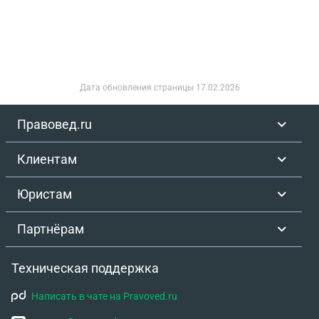
выплаченых им за это жилье? Переводы на счет
он делал с указанием "перевод от созаемщика"
Дата обновления страницы
17.02.2026
Правовед.ru
Клиентам
Юристам
Партнёрам
Техническая поддержка
Написать в чате на Pravoved.ru