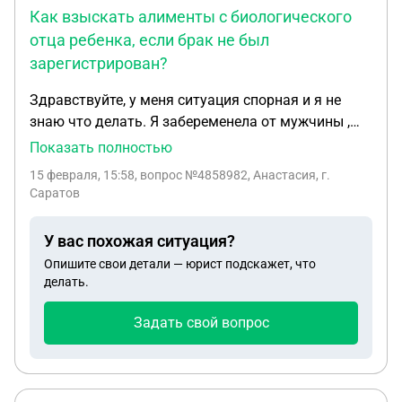
Как взыскать алименты с биологического
отца ребенка, если брак не был
зарегистрирован?
Здравствуйте, у меня ситуация спорная и я не
знаю что делать. Я забеременела от мужчины ,
мы находились в гражданском браке. После года
Показать полностью
отношений я ушла от мужчины беременная
15 февраля, 15:58
, вопрос №4858982, Анастасия, г.
общим ребенком. Сейчас ребенку 9 месяцев , а от
Саратов
его отца не весточки. Как мне поступить и
привлечь биологического отца ребенка к
У вас похожая ситуация?
алиментам и ответственности за уклонение
Опишите свои детали — юрист подскажет, что
участия в жизни ребенка ?
делать.
Задать свой вопрос