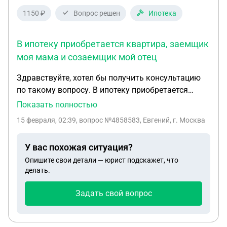
1150 ₽
Вопрос решен
Ипотека
В ипотеку приобретается квартира, заемщик
моя мама и созаемщик мой отец
Здравствуйте, хотел бы получить консультацию
по такому вопросу. В ипотеку приобретается
квартира, заемщик моя мама и созаемщик мой
Показать полностью
отец. Они уже много лет в разводе. Между ними
15 февраля, 02:39
, вопрос №4858583, Евгений, г. Москва
была устная договоренность что квартира
приобретается для меня 50 на 50. Тоесть
У вас похожая ситуация?
половину вносит мама и половину отец. Половина
Опишите свои детали — юрист подскажет, что
моей матери была внесена в качестве первого
делать.
взноса, а отец должен был выплачивать ипотеку.
В итоге после выплаты 1/3 задолженности, отец
Задать свой вопрос
решает что платить больше не будет. И с тех пор
ипотеку оплачиваю я. Вопрос заключается в том,
может ли отец требовать возврат средств