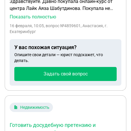
Здравствуйте. Давно покупала онлайн-курс от
центра Лайк Аяза Шабутдинова. Покупала не
через банк,а внутреннюю рассрочку. Далее курс
Показать полностью
мне не подошел,часть курса оплатила. Написала в
16 февраля, 10:05
, вопрос №4859601, Анастасия, г.
службу поддержки о расторжении договора и о
Екатеринбург
том,что не буду оплачивать далее курс. Пару раз
звонили сотрудники,спрашивали в связи с чем
У вас похожая ситуация?
хотите закрыть договор и на этом все
Опишите свои детали — юрист подскажет, что
закончилось. Прошло 3 года и пришло письмо о
делать.
задолженности и пенях. Файл приложила. Что
делать в таком случае.
Задать свой вопрос
Недвижимость
Готовить досудебную претензию и