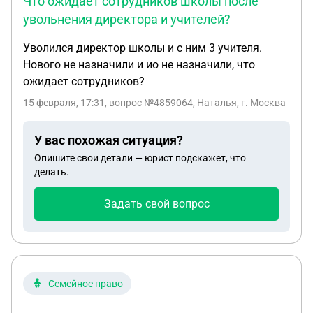
Что ожидает сотрудников школы после
естественно проведу за свой счет. Я отправила
увольнения директора и учителей?
свою просьбу в письменной форме и спустя 10
дней привлеченный юрист дал мне ответ,
Уволился директор школы и с ним 3 учителя.
содержание которого я вам передала. Как мне
Нового не назначили и ио не назначили, что
действовать дальше? Готовить досудебную
ожидает сотрудников?
претензию и готовиться к суду?
15 февраля, 17:31
, вопрос №4859064, Наталья, г. Москва
У вас похожая ситуация?
Опишите свои детали — юрист подскажет, что
делать.
Задать свой вопрос
Семейное право