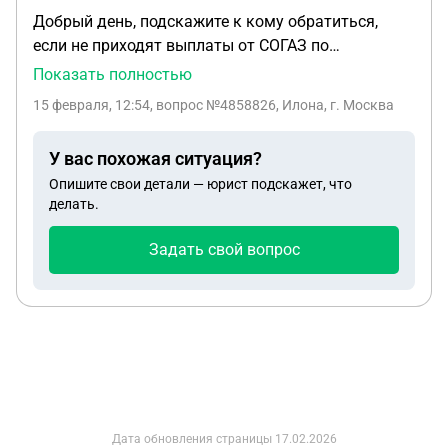
Добрый день, подскажите к кому обратиться,
если не приходят выплаты от СОГАЗ по
погибшему на СВО, страховая в свою очередь
Показать полностью
отвечает, что не получали документы от части, с
15 февраля, 12:54
, вопрос №4858826, Илона, г. Москва
частью связи нет,военкомат отвечает
обращайтесь в часть. Часть закрытая, на какой
У вас похожая ситуация?
адрес им писать не понятно, хожу по замкнутому
Опишите свои детали — юрист подскажет, что
кругу.
делать.
Задать свой вопрос
Дата обновления страницы
17.02.2026