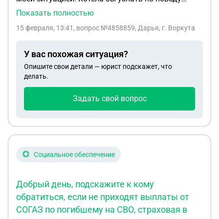
детских пособий. Я замужем , мой муж на
Показать полностью
сегодняшний день отбывает срок . Есть ребёнок
15 февраля, 13:41
, вопрос №4858859, Дарья, г. Воркута
(7 лет ) , сейчас беременна вторым. Я работаю , но
не официально, на работе мне пока отказввают в
У вас похожая ситуация?
оформлении . До этого работала официально, но с
Опишите свои детали — юрист подскажет, что
лета с тала работать не официально. Сейчас мне
делать.
отказали в едином пособии, ответ от соц.фонда
МРОТ менее 8. И думаю что пособия по
Задать свой вопрос
беременности тоже откажут. Подскажите что мне
можно сделать в моей ситуации, если меня не
оыормляют на работе .
Социальное обеспечение
Добрый день, подскажите к кому
обратиться, если не приходят выплаты от
СОГАЗ по погибшему на СВО, страховая в