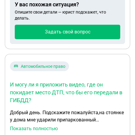
У вас похожая ситуация?
Опишите свои детали — юрист подскажет, что
делать.
Задать свой вопрос
Автомобильное право
И могу ли я приложить видео, где он
покидает место ДТП, что бы его передали в
ГИБДД?
Добрый день. Подскажите пожалуйста,на стоянке
у дома мне ударили припаркованный
автомобиль,я узнала об этом только вечером.
Показать полностью
Виновник ДТП оставил записку и уехал с места,не