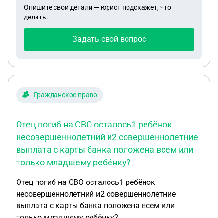
Опишите свои детали — юрист подскажет, что
супруга. Муж переживает, в случае его гибели,
делать.
этот ребёнок имеет право на выплаты?
Задать свой вопрос
Гражданское право
Отец погиб на СВО осталось1 ребёнок
несовершеннолетний и2 совершеннолетние
выплата с карты банка положена всем или
только младшему ребёнку?
Отец погиб на СВО осталось1 ребёнок
несовершеннолетний и2 совершеннолетние
выплата с карты банка положена всем или
только младшему ребёнку?