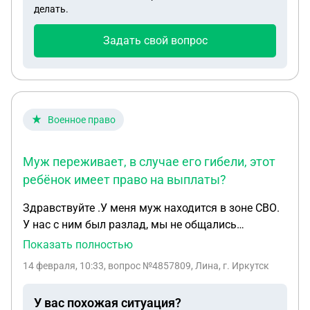
делать.
Задать свой вопрос
Военное право
Муж переживает, в случае его гибели, этот
ребёнок имеет право на выплаты?
Здравствуйте .У меня муж находится в зоне СВО.
У нас с ним был разлад, мы не общались
некоторое время. У него в это время были
Показать полностью
отношения с другой женщиной, которая в данный
14 февраля, 10:33
, вопрос №4857809, Лина, г. Иркутск
момент беременная. Муж сомневается, что этот
ребёнок имеет к нему отношение. Она же, в свою
У вас похожая ситуация?
очередь, намерена записать ребёнка на моего