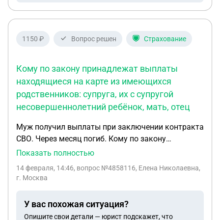
1150 ₽
Вопрос решен
Страхование
Кому по закону принадлежат выплаты
находящиеся на карте из имеющихся
родственников: супруга, их с супругой
несовершеннолетний ребёнок, мать, отец
Муж получил выплаты при заключении контракта
СВО. Через месяц погиб. Кому по закону
принадлежат выплаты находящиеся на карте из
Показать полностью
имеющихся родственников: супруга, их с супругой
14 февраля, 14:46
, вопрос №4858116, Елена Николаевна,
несовершеннолетний ребёнок, мать, отец.
г. Москва
У вас похожая ситуация?
Опишите свои детали — юрист подскажет, что