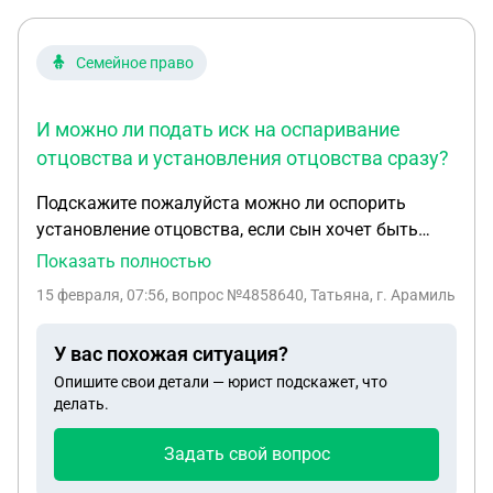
моём рождении (то есть собственник мать). Я
сейчас живу на съёмной однокомнатной
квартире, потому что мать запустила долги на ту
Семейное право
квартиру. Вопрос Могут ли мне одобрить опеку
над младшим братом, когда у меня нет
И можно ли подать иск на оспаривание
возможности работать, но получаю пособия? И
отцовства и установления отцовства сразу?
что будет с квартирой? Там есть наши долевые
причём всех троих, но квартира сейчас в соц-
Подскажите пожалуйста можно ли оспорить
найме из-за некоторых проблем, которые она
установление отцовства, если сын хочет быть
решать не хочет
записан на биологического отца который погиб
Показать полностью
на Сво? И можно ли подать иск на оспаривание
15 февраля, 07:56
, вопрос №4858640, Татьяна, г. Арамиль
отцовства и установления отцовства сразу ?
У вас похожая ситуация?
Опишите свои детали — юрист подскажет, что
делать.
Задать свой вопрос