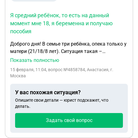
Я средний ребёнок, то есть на данный
момент мне 18, я беременна и получаю
пособия
Доброго дня! В семье три ребёнка, опека только у
матери (21/18/8 лет). Ситуация такая –
неоднократно мою мать ограничивали
Показать полностью
родительских прав временно из-за распития
15 февраля, 11:04
, вопрос №4858784, Анастасия, г.
алкогольных напитков, но не полностью. Я
Москва
средний ребёнок, то есть на данный момент мне
18, я беременна и получаю пособия. Но сейчас
У вас похожая ситуация?
очень напряжённое положение – младшего брата
Опишите свои детали — юрист подскажет, что
могут в любой момент забрать в детский дом, что
делать.
очень нежелательно. У старшей сестры есть брак
и её муж категорически против опеки. Я же
Задать свой вопрос
официально не зарегистрирована в браке. Есть
квартира, купленная на материнский капитал при