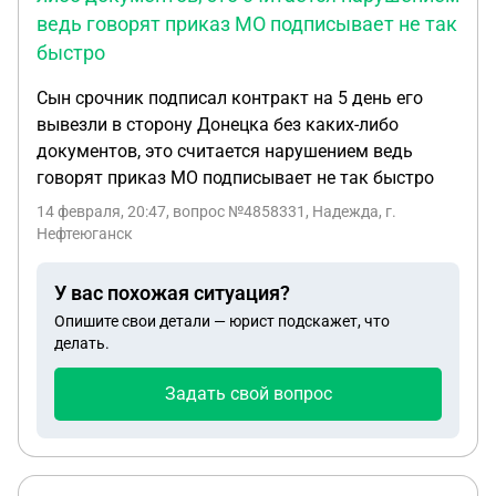
другом городе. Там также была некая ясность о
ведь говорят приказ МО подписывает не так
наличии заболевания. По прибытию в часть,
быстро
спустя недолгое время, это скрылось моим
Сын срочник подписал контракт на 5 день его
начмедом, на что он возмутился: "Мол, что я тут
вывезли в сторону Донецка без каких-либо
делаю?". Но сошлись на том, что время от
документов, это считается нарушением ведь
времени меня будут выпускать на свои терапии и
говорят приказ МО подписывает не так быстро
т.д. Останется между нами, опять же, чтобы не
поднимать шумиху. Да и я сам не против служить
14 февраля, 20:47
, вопрос №4858331, Надежда, г.
был наравне со всеми. Но тут ситуация резко
Нефтеюганск
меняется: 28.01.2025 я получил ушиб (травму)
тазобедренного сустава и мягких тканей бедра,
У вас похожая ситуация?
частично было задето и колено. После
Опишите свои детали — юрист подскажет, что
госпитализации с учебного полигона в (ВМА)
делать.
Военно-медицинскую академию в Санкт-
Задать свой вопрос
Петербурге сделали рентген+КТ бедра, поставили
вот этот диагноз и добавили некроз головки
бедренной кости. Тут стоит понимать, что на
время подписания договора я не испытывал