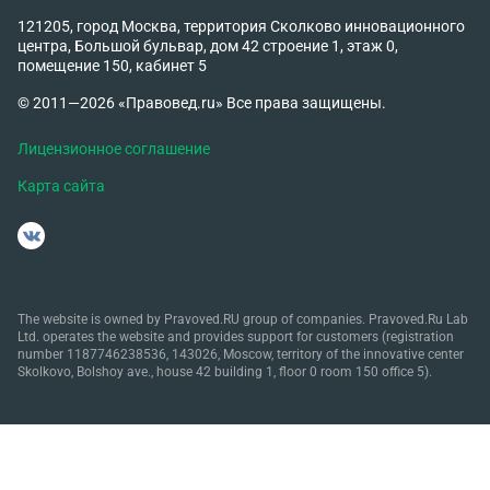
121205, город Москва, территория Сколково инновационного
центра, Большой бульвар, дом 42 строение 1, этаж 0,
помещение 150, кабинет 5
© 2011—2026 «Правовед.ru» Все права защищены.
Лицензионное соглашение
Карта сайта
The website is owned by Pravoved.RU group of companies. Pravoved.Ru Lab
Ltd. operates the website and provides support for customers (registration
number 1187746238536, 143026, Moscow, territory of the innovative center
Skolkovo, Bolshoy ave., house 42 building 1, floor 0 room 150 office 5).