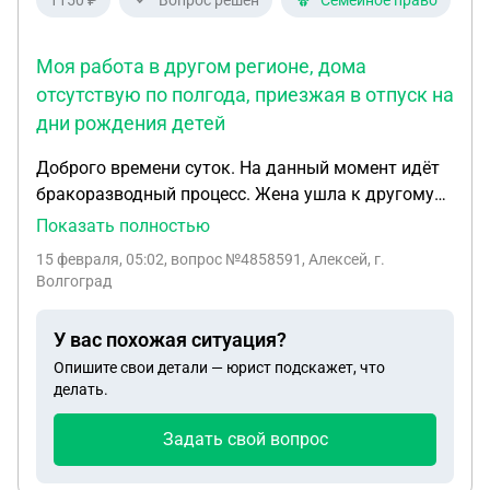
1150 ₽
Вопрос решен
Семейное право
Моя работа в другом регионе, дома
отсутствую по полгода, приезжая в отпуск на
дни рождения детей
Доброго времени суток. На данный момент идёт
бракоразводный процесс. Жена ушла к другому
мужчине пока я был на работе в другом регионе.
Показать полностью
У нас двое детей. Приехав домой я офигел от
15 февраля, 05:02
, вопрос №4858591, Алексей, г.
увиденного. Оказывается уже несколько месяцев
Волгоград
с ней живёт новый мужчина в нашей квартире. И
детей настроили так чтобы мне никто не
У вас похожая ситуация?
проболтался о нём. Он уже фактически
Опишите свои детали — юрист подскажет, что
воспитывает наших детей. Разговор зашёл за
делать.
алименты. Она сказала что подаст на алименты
за все прошлые года. Утвердив что не содержал
Задать свой вопрос
их пока отсутствовал дома. Моя работа в другом
регионе, дома отсутствую по полгода, приезжая в