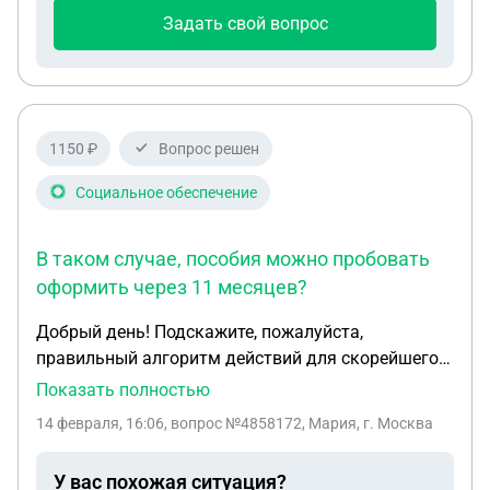
сын не хочет жить со мной подал исковое
Задать свой вопрос
заявление на определение места жительства с
ним и чтобы с него сняли алименты а с меня
удерживали что мне в такой ситуации делать
1150 ₽
Вопрос решен
Социальное обеспечение
В таком случае, пособия можно пробовать
оформить через 11 месяцев?
Добрый день! Подскажите, пожалуйста,
правильный алгоритм действий для скорейшего
оформления единого детского пособия.
Показать полностью
Последние пару лет живу с семьей за границей. В
14 февраля, 16:06
, вопрос №4858172, Мария, г. Москва
настоящее время узнала о беременности, в марте
возвращаемся в Россию. Это будет третий
У вас похожая ситуация?
ребенок, родится в сентябре. Муж 3 года назад