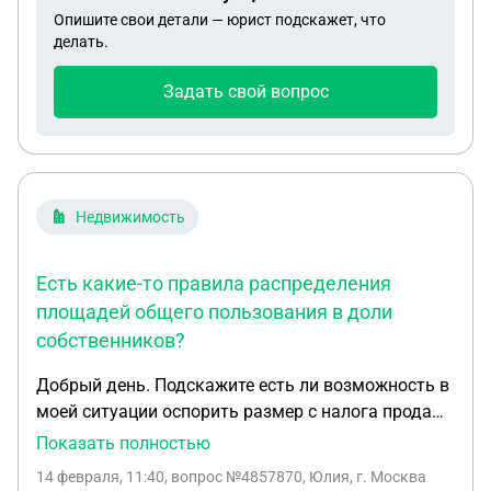
Опишите свои детали — юрист подскажет, что
оформил уход за пожилым. Пока план такой- по
делать.
приезду встать на биржу труда и пробовать
искать работу. В таком случае, пособия можно
Задать свой вопрос
пробовать оформить через 11 месяцев?
Недвижимость
Есть какие-то правила распределения
площадей общего пользования в доли
собственников?
Добрый день. Подскажите есть ли возможность в
моей ситуации оспорить размер с налога продажи
общедолевой собственности?: Машиноместо в
Показать полностью
многоквартирном жилом доме, приобретала по
14 февраля, 11:40
, вопрос №4857870, Юлия, г. Москва
договору купли продажи, в договоре была