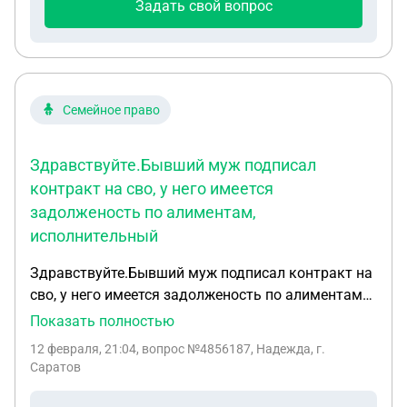
Задать свой вопрос
Семейное право
Здравствуйте.Бывший муж подписал
контракт на сво, у него имеется
задолженость по алиментам,
исполнительный
Здравствуйте.Бывший муж подписал контракт на
сво, у него имеется задолженость по алиментам
,исполнительный лист у пристава.Бывшему была
Показать полностью
по суду назначена отработка,но он не доработал
12 февраля, 21:04
, вопрос №4856187, Надежда, г.
и ушёл на сво.Вопрос:Как дальше будут
Саратов
выплачиваться алименты,и могут ли
задолженость высчитать с выплат за заключение