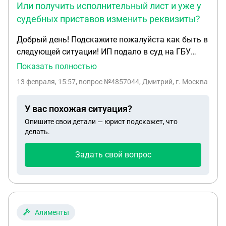
Или получить исполнительный лист и уже у
судебных приставов изменить реквизиты?
Добрый день! Подскажите пожалуйста как быть в
следующей ситуации! ИП подало в суд на ГБУ
Жилищник в Арбитражный суд иск в начале
Показать полностью
декабря 2025 года по поводу неоплаты за
13 февраля, 15:57
, вопрос №4857044, Дмитрий, г. Москва
исполненные контракты! По рабочим причинам,
ИП пришлось закрыть! ИП было закрыто в конце
У вас похожая ситуация?
декабря 2025 года! Суд вынес вердикт оплатить
Опишите свои детали — юрист подскажет, что
задолженность и госпошлину соответственно! На
делать.
данном этапе нужно получить Исполнительный
лист! Нужно ли в заявлении на выдачу
Задать свой вопрос
исполнительного листа указывать что ип
прекратило деятельность??? Писать реквизиты
как физ лица??? Или получить исполнительный
лист и уже у судебных приставов изменить
реквизиты???? Спасибо большое
Алименты