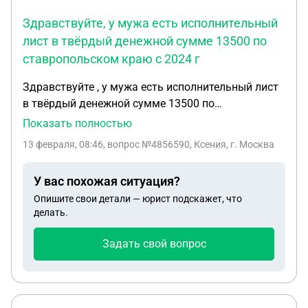
Здравствуйте, у мужа есть исполнительный
лист в твёрдый денежной сумме 13500 по
ставропольском краю с 2024 г
Здравствуйте , у мужа есть исполнительный лист
в твёрдый денежной сумме 13500 по
ставропольском краю с 2024 г спустя все это
Показать полностью
время мать его ребёнка приехала в челябинскую
13 февраля, 08:46
, вопрос №4856590, Ксения, г. Москва
область и отдала исполнительный лист
приставам с 1.02.2026 г индексировали алименты
У вас похожая ситуация?
на сумму 16500 На данный момент у нас есть
Опишите свои детали — юрист подскажет, что
новорождённый ребёнок, мы состоим в браке Его
делать.
официальная зарплата 45 т р Как нам поступить
какой иск можно подать ? На данный момент он
Задать свой вопрос
меняет место работы у него испытательный срок
прежде чем устроят официально