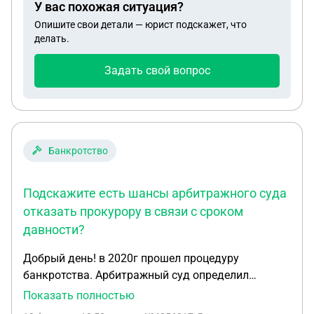
У вас похожая ситуация?
контракта?
Опишите свои детали — юрист подскажет, что
делать.
Задать свой вопрос
Банкротство
Подскажите есть шансы арбитражного суда
отказать прокурору в связи с сроком
давности?
Добрый день! в 2020г прошел процедуру
банкротства. Арбитражный суд определил
завершить процедуру реализации имущества,
Показать полностью
прекратить полномочия управляющего,