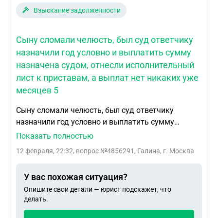
Взыскание задолженности
Сыну сломали челюсть, был суд ответчику
назначили год условно и выплатить сумму
назначена судом, отнесли исполнительный
лист к приставам, а выплат нет никаких уже
месяцев 5
Сыну сломали челюсть, был суд ответчику
назначили год условно и выплатить сумму
назначена судом, отнесли исполнительный лист к
Показать полностью
приставам, а выплат нет никаких уже месяцев 5.
12 февраля, 22:32
, вопрос №4856291, Галина, г. Москва
Что делать? Приставы отвечают одно и тоже
пока долг по алиментам не выплатится вам
У вас похожая ситуация?
ничего не будет
Опишите свои детали — юрист подскажет, что
делать.