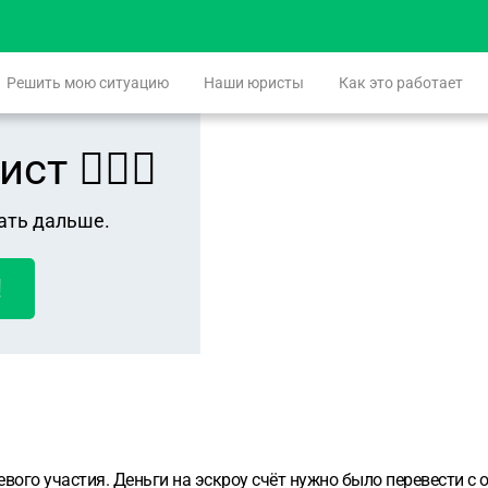
Решить мою ситуацию
Наши юристы
Как это работает
 👨🏻‍⚖️
ать дальше.
!
вого участия. Деньги на эскроу счёт нужно было перевести с о