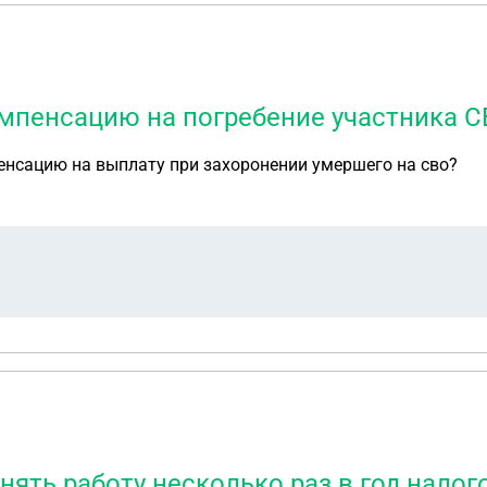
мпенсацию на погребение участника С
енсацию на выплату при захоронении умершего на сво?
ять работу несколько раз в год налог