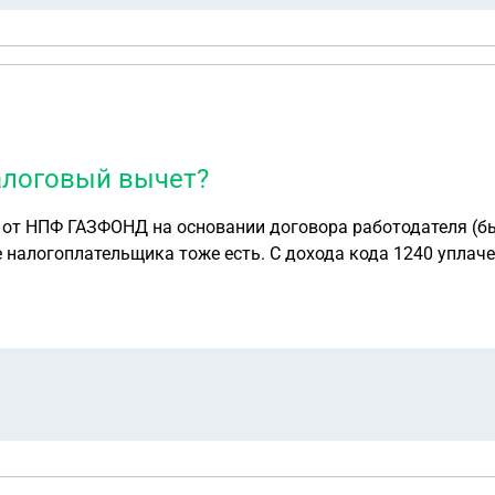
алоговый вычет?
кода 1240 уплачен налог. Имею ли я право на социальный