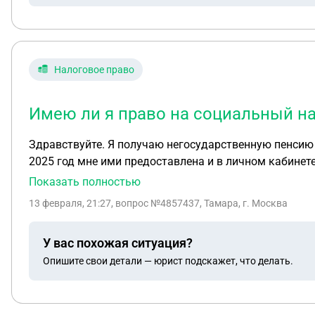
Налоговое право
Имею ли я право на социальный н
Здравствуйте. Я получаю негосударственную пенсию от НПФ ГАЗФОНД на основании договора работодателя (бывшего, я пенсионер) с НПФ ГАЗФОНД, 2НДФЛ за
2025 год мне ими предоставлена и в личном кабинете налогоплательщика тоже есть. С дохода 
Показать полностью
13 февраля, 21:27
, вопрос №4857437, Тамара, г. Москва
У вас похожая ситуация?
Опишите свои детали — юрист подскажет, что делать.