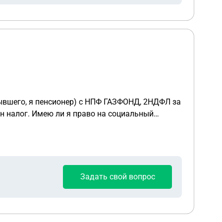
налоговый вычет? Заполняю декларацию за 2025 - в графе возврат 0 руб. Почему? В инете ответа найти не могу. Заранее спасибо.
Задать свой вопрос