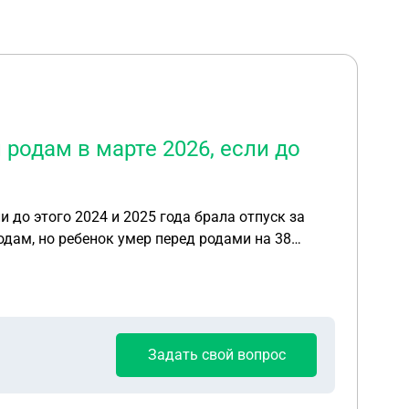
родам в марте 2026, если до
 до этого 2024 и 2025 года брала отпуск за
одам, но ребенок умер перед родами на 38
рочный отпуск за свой счет.
Задать свой вопрос