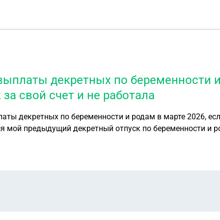
выплаты декретных по беременности и 
к за свой счет и не работала
аты декретных по беременности и родам в марте 2026, если
лся мой предыдущий декретный отпуск по беременности и р
по уходу за ребенком. Работать я не вышла, написала бесс