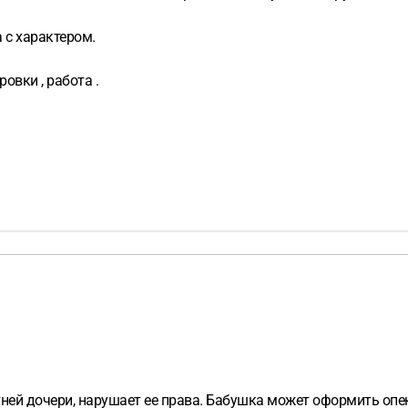
а с характером.
овки , работа .
тней дочери, нарушает ее права. Бабушка может оформить опе