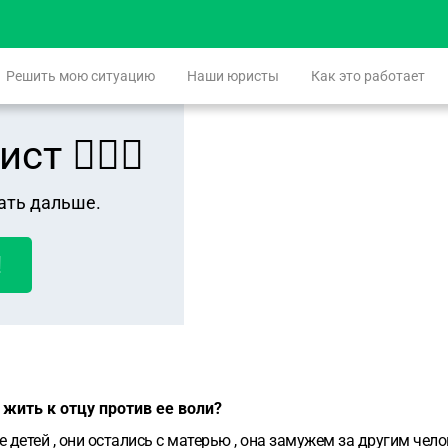
Решить мою ситуацию
Наши юристы
Как это работает
 👨🏻‍⚖️
ать дальше.
!
 жить к отцу против ее воли?
ое детей , они остались с матерью , она замужем за другим чел