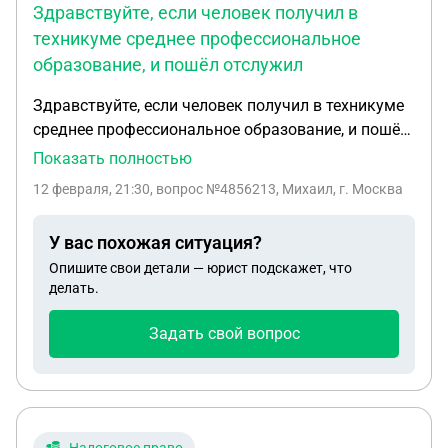
Здравствуйте, если человек получил в
техникуме среднее профессиональное
образование, и пошёл отслужил
Здравствуйте, если человек получил в техникуме
среднее профессиональное образование, и пошёл
отслужил строчку и после неё хочет пойти
Показать полностью
получать высшее образование, будет ли у него
12 февраля, 21:30
, вопрос №4856213, Михаил, г. Москва
отсрочка от мобилизации?
У вас похожая ситуация?
Опишите свои детали — юрист подскажет, что
делать.
Задать свой вопрос