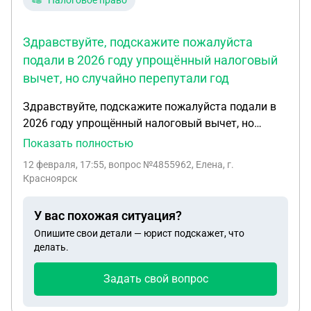
Налоговое право
Здравствуйте, подскажите пожалуйста
подали в 2026 году упрощённый налоговый
вычет, но случайно перепутали год
Здравствуйте, подскажите пожалуйста подали в
2026 году упрощённый налоговый вычет, но
случайно перепутали год. Надо было 2025 а
Показать полностью
подали за 2024. Но дело в том что за 2024 год,
12 февраля, 17:55
, вопрос №4855962, Елена, г.
вычет я получила. Теперь пришло письмо о
Красноярск
камерной проверки, и вызывают по статье. Что
мне грозит?
У вас похожая ситуация?
Опишите свои детали — юрист подскажет, что
делать.
Задать свой вопрос