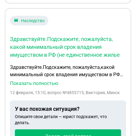
Наследство
Здравствуйте.Подскажите, пожалуйста,
какой минимальный срок владения
имуществом в РФ (не единственное жилье
Здравствуйте.Подскажите, пожалуйста,какой
минимальный срок владения имуществом в РФ
(не единственное жилье!!!Ps: квартира и
Показать полностью
земельный участок с жилым домом) должен
12 февраля, 15:10
, вопрос №4855715, Виктория, Минск
пройти,чтобы продать без налога для
НЕРЕЗИДЕНТА РФ(живу в Беларуси,паспорт РФ).
У вас похожая ситуация?
Получила имущество -наследство по закону.(От
Опишите свои детали — юрист подскажет, что
матери к дочери).Спасибо заранее и низкий
делать.
поклон.