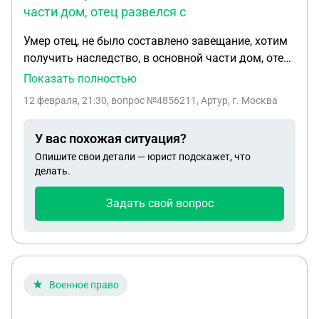
части дом, отец развелся с
Умер отец, не было составлено завещание, хотим
получить наследство, в основной части дом, отец
развелся с матерью и женился на другой и жил в
Показать полностью
этом доме с новой супругой и новым ребенком,
12 февраля, 21:30
, вопрос №4856211, Артур, г. Москва
дом скорее всего оформлен на жену из-за того,
что у отца были задолжности по налогам
У вас похожая ситуация?
Опишите свои детали — юрист подскажет, что
делать.
Задать свой вопрос
Военное право