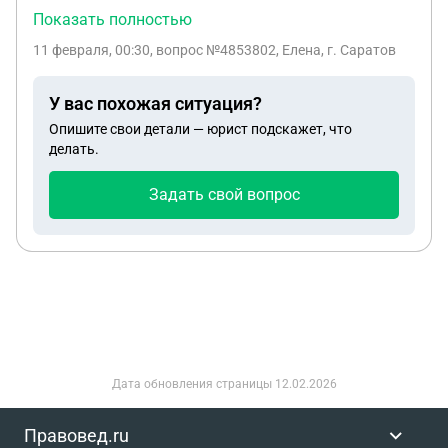
могут ли эти же дети претендовать на наследство
Показать полностью
их мачехи, если их отец умер? Детей не
11 февраля, 00:30
, вопрос №4853802, Елена, г. Саратов
усыновляла и не жили вместе. Имущество
полностью принадлежит мачехе. Она все доли
У вас похожая ситуация?
выкупила у детей и родителей покойного супруга.
Опишите свои детали — юрист подскажет, что
делать.
Задать свой вопрос
Дата обновления страницы
12.02.2026
Правовед.ru