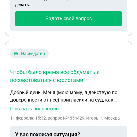
могут ли что-то отнять от дома т.к. он там
делать.
проживал с мамой?
Задать свой вопрос
Наследство
Чтобы было время все обдумать и
посоветоваться с юристами
Добрый день. Меня (мою маму, я действую по
доверенности от нее) пригласили на суд, как
привлеченное заинтересованное лицо. Мы свои
Показать полностью
документы на получение наследства уже подали,
11 февраля, 15:32
, вопрос №4854429, Игорь, г. Москва
еще летом, я ездил на похороны и занимался там
все рутиной. А в суд подал племянник умершей.
У вас похожая ситуация?
Судья сейчас просит сразу у нас согласие или не