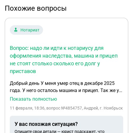
Похожие вопросы
Нотариат
Вопрос: надо ли идти к нотариусу для
оформления наследства, машина и прицеп
не стоят столько сколько его долг у
приставов
Добрый день У меня умер отец в декабре 2025
года. У него осталось машина и прицеп. Так же у
приставов долг 140 т. Руб. Дом в котором он жил
Показать полностью
с мамой оформленный на маму. Вопрос: надо ли
11 февраля, 18:36
, вопрос №4854757, Андрей, г. Ноябрьск
идти к нотариусу для оформления наследства,
машина и прицеп не стоят столько сколько его
У вас похожая ситуация?
долг у приставов. Без вступления в наследство
Опишите свои детали — юрист подскажет, что