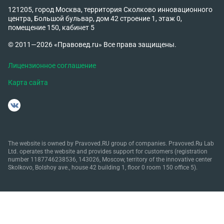
121205, город Москва, территория Сколково инновационного
центра, Большой бульвар, дом 42 строение 1, этаж 0,
помещение 150, кабинет 5
© 2011—2026 «Правовед.ru» Все права защищены.
Лицензионное соглашение
Карта сайта
The website is owned by Pravoved.RU group of companies. Pravoved.Ru Lab
Ltd. operates the website and provides support for customers (registration
number 1187746238536, 143026, Moscow, territory of the innovative center
Skolkovo, Bolshoy ave., house 42 building 1, floor 0 room 150 office 5).