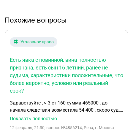
Похожие вопросы
Уголовное право
Есть явка с повинной, вина полностью
признана, есть сын 16 летний, ранее не
судима, характеристики положительные, что
более вероятно, условно или реальный
срок?
Здравствуйте , ч 3 ст 160 сумма 465000 , до
начала следствия возместила 54 400 , скоро суд.
Есть явка с повинной, вина полностью признана,
Показать полностью
есть сын 16 летний, ранее не судима,
12 февраля, 21:30
, вопрос №4856214, Рена, г. Москва
характеристики положительные, что более