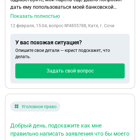
дать ему попользоваться моей банковской
картой,просто на ежедневные расходы,тк его
Показать полностью
карта была заморожена. Он установил
12 февраля, 15:04
, вопрос №4855788, Катя, г. Сочи
приложение банка на свой телефон,все
естественно было на моем имени,номер телефона
У вас похожая ситуация?
и тп. Через время его забрали в сизо по статье
Опишите свои детали — юрист подскажет, что
274.3 . Мне звонит его следователь и говорит что
делать.
я должна явится на допрос ,тк зарплата от его
незаконной работы приходила на мою карту,я не
Задать свой вопрос
знала об этом, какая это статья,что мне следует
делать ?я не совершеннолетняя.
Уголовное право
Добрый день, подскажите как мне
правильно написать заявления что бы моего