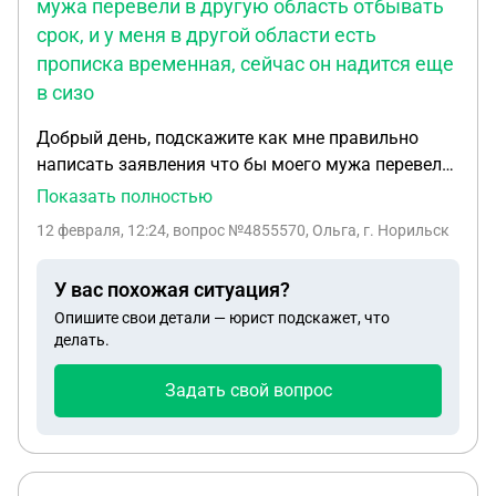
мужа перевели в другую область отбывать
срок, и у меня в другой области есть
прописка временная, сейчас он надится еще
в сизо
Добрый день, подскажите как мне правильно
написать заявления что бы моего мужа перевели
в другую область отбывать срок, и у меня в
Показать полностью
другой области есть прописка временная,сейчас
12 февраля, 12:24
, вопрос №4855570, Ольга, г. Норильск
он надится еще в сизо.
У вас похожая ситуация?
Опишите свои детали — юрист подскажет, что
делать.
Задать свой вопрос