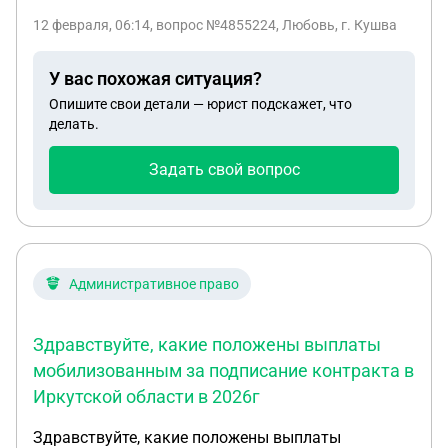
области была 2 500 000. 26 января пришла
12 февраля, 06:14
, вопрос №4855224, Любовь, г. Кушва
выплата 400 000. Остальные ждали но они так и
не пришли. Я обратилась в военкомат по району,
У вас похожая ситуация?
но они сказали то что у них данных на него нет. В
Опишите свои детали — юрист подскажет, что
части же говорят что он заключил контракт с 14
делать.
января и никакая выплата больше ему не
положено. Поехала в часть так они даже
Задать свой вопрос
контракт подписаны и не нашли.
Административное право
Здравствуйте, какие положены выплаты
мобилизованным за подписание контракта в
Иркутской области в 2026г
Здравствуйте, какие положены выплаты