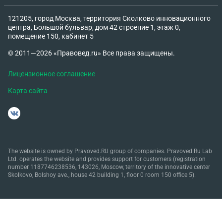
121205, город Москва, территория Сколково инновационного
центра, Большой бульвар, дом 42 строение 1, этаж 0,
помещение 150, кабинет 5
© 2011—2026 «Правовед.ru» Все права защищены.
Лицензионное соглашение
Карта сайта
The website is owned by Pravoved.RU group of companies. Pravoved.Ru Lab
Ltd. operates the website and provides support for customers (registration
number 1187746238536, 143026, Moscow, territory of the innovative center
Skolkovo, Bolshoy ave., house 42 building 1, floor 0 room 150 office 5).