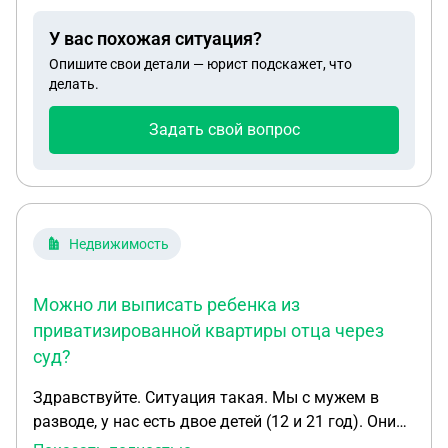
квартиры, с целью забрать свою 1/3 долю от
У вас похожая ситуация?
квартиры. Если сейчас мы продадим квартиру- я
Опишите свои детали — юрист подскажет, что
должна буду платить налог ( слышала, что если
делать.
не прошло 3 года со смерти наследодателя, есть
надо 13% в некоторых случаях) или нет?И если да,
Задать свой вопрос
то с какой доли? Прописаны были в квартире мы
все, я с отцом все время проживали в этой
квартире.
Недвижимость
Можно ли выписать ребенка из
приватизированной квартиры отца через
суд?
Здравствуйте. Ситуация такая. Мы с мужем в
разводе, у нас есть двое детей (12 и 21 год). Они
оба прописаны у отца. Сын живёт с отцом в