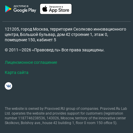
рождении отца в фамилии была ошибка и
нотариус ему отказал в наследстве, но в
поданном заявлении в суд не правильно указали
имя и отчества отца истца суд так же в
121205, город Москва, территория Сколково инновационного
определении сделал туже ошибку. . Может ли суд
центра, Большой бульвар, дом 42 строение 1, этаж 0,
принять к рассмотрению данные документы или
помещение 150, кабинет 5
племяннику нужно вносить изменения в исковое
© 2011—2026 «Правовед.ru» Все права защищены.
заявление? Суда еще не было. Может мне
направить в суд Ходатайство в связи с данной
Лицензионное соглашение
ошибкой, о перенесении заседания. Чтобы было
Карта сайта
время все обдумать и посоветоваться с
юристами.
The website is owned by Pravoved.RU group of companies. Pravoved.Ru Lab
Ltd. operates the website and provides support for customers (registration
number 1187746238536, 143026, Moscow, territory of the innovative center
Skolkovo, Bolshoy ave., house 42 building 1, floor 0 room 150 office 5).