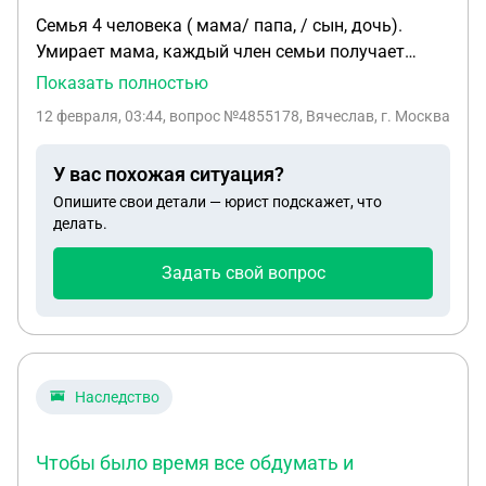
Семья 4 человека ( мама/ папа, / сын, дочь).
Умирает мама, каждый член семьи получает
приблизительно сын16%, дочь16% и папа 16% -
Показать полностью
это 50% от квартиры доля мамы и (50% доля
12 февраля, 03:44
, вопрос №4855178, Вячеслав, г. Москва
папы как супруг. На момент смерти мамы в
квартире живет папа + сын. Общая доля папы 66%
У вас похожая ситуация?
дочь-16% Сын16%. Умирает папа, на момент
Опишите свои детали — юрист подскажет, что
жизни в квартире прописан и проживает сын,
делать.
который продолжает оплачивать коммунальные
платежи и содержание имущества, делает ремонт.
Задать свой вопрос
В наследство никто не вступил в течении 6 мес.
документально срок прошел. Сын решил вступить
в наследство имея свою долю 16% , ему
автоматом перейдет доля отца при условии, что
дочь не проявляла интерес к квартире?
Наследство
Чтобы было время все обдумать и