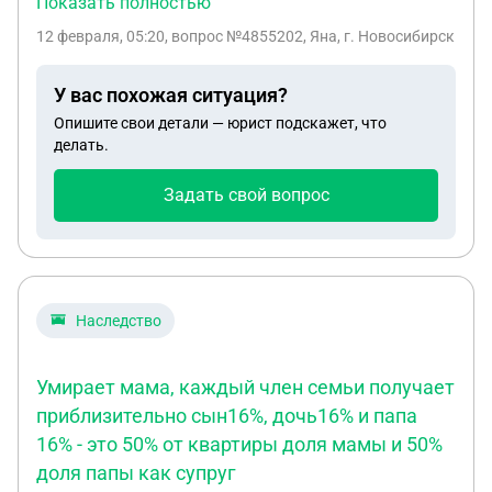
Показать полностью
трёхкомнатной квартире, а дочь со мной и дедом
12 февраля, 05:20
, вопрос №4855202, Яна, г. Новосибирск
в двухкомнатной квартире. У бывшего мужа
прописана в квартире еще его мать. Квартира
У вас похожая ситуация?
была приватизирована на 4 человек, ещё до
Опишите свои детали — юрист подскажет, что
рождения нашей дочери. В приватизации
делать.
участвовали муж, его мать, его отец и наш сын.
Дочь там просто прописана. Сейчас свекровь
Задать свой вопрос
требует выписать из квартиры нашу дочь и
прописать ее у меня (у матери). Есть ли у дочери
какие-то права? Могут ли они ее выписать через
суд? Или стоит всё-таки ее добровольно выписать
и прописать у себя?
Наследство
Умирает мама, каждый член семьи получает
приблизительно сын16%, дочь16% и папа
16% - это 50% от квартиры доля мамы и 50%
доля папы как супруг