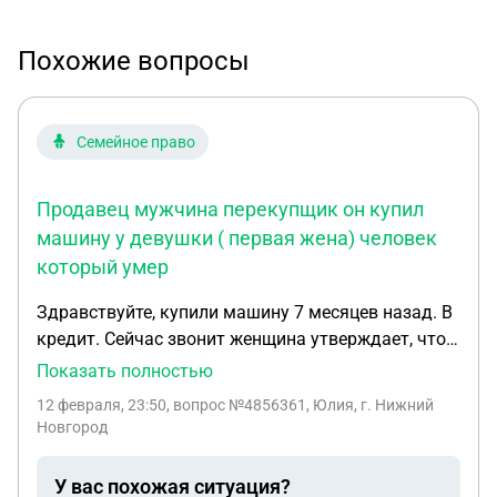
Похожие вопросы
Семейное право
Продавец мужчина перекупщик он купил
машину у девушки ( первая жена) человек
который умер
Здравствуйте, купили машину 7 месяцев назад. В
кредит. Сейчас звонит женщина утверждает, что
машина находится в розыске. Продавец мужчина
Показать полностью
перекупщик он купил машину у девушки ( первая
12 февраля, 23:50
, вопрос №4856361, Юлия, г. Нижний
жена) человек который умер. А звонит настоящая
Новгород
жена умершего. Машина собственность бывшей
жены. Проблем с постановкой на учёт или с
У вас похожая ситуация?