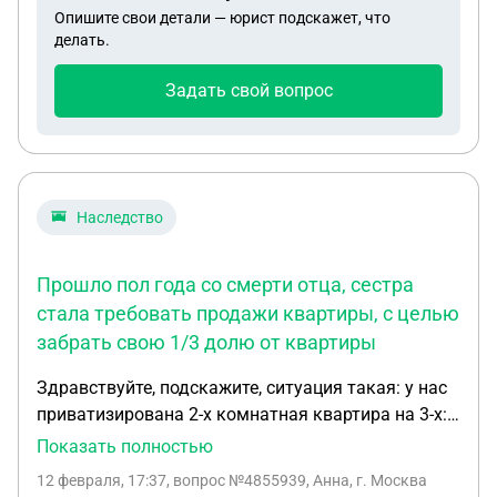
кредитом не было. Стоит ли нам волноваться о
Опишите свои детали — юрист подскажет, что
законности сделки купли-продажи
делать.
Задать свой вопрос
Наследство
Прошло пол года со смерти отца, сестра
стала требовать продажи квартиры, с целью
забрать свою 1/3 долю от квартиры
Здравствуйте, подскажите, ситуация такая: у нас
приватизирована 2-х комнатная квартира на 3-х:
я, папа и сестра. Отец умер- в его долю в
Показать полностью
наследство вступаю я. Прошло пол года со
12 февраля, 17:37
, вопрос №4855939, Анна, г. Москва
смерти отца, сестра стала требовать продажи