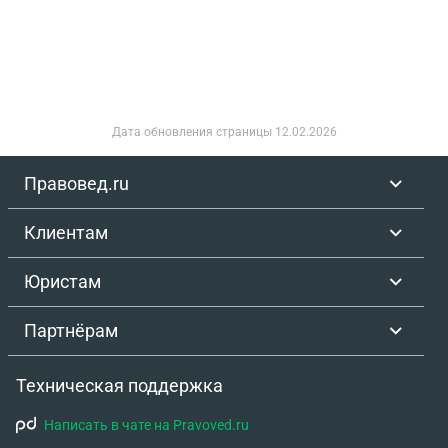
Вопрос в следующим.Как обезопасить себя в
таком случае? На какие статьи можно ссылаться
при защите.Заранее спасибо.Фото и видео
прикрепляю.
Дата обновления страницы
12.02.2026
Правовед.ru
Клиентам
Юристам
Партнёрам
Техническая поддержка
Написать в чате на Pravoved.ru