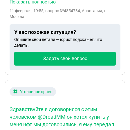
давних пор не завязался хороший разговор, и
Показать полностью
можно сказать месть из личных побуждений. Она
11 февраля, 19:55
, вопрос №4854784, Анастасия, г.
мне сообщила, что пробила меня, то есть всю
Москва
мою подноготную через службы СБ, но при этом
паспорта моего у неё нет. Разрешений
У вас похожая ситуация?
письменных я никаких не давала, хотелось бы
Опишите свои детали — юрист подскажет, что
узнать, это вообще законно пробивать человека?
делать.
И что я могу в таких случаях сделать, могу ли я
написать заявление в полицию?
Задать свой вопрос
Уголовное право
Здравствуйте я договорился с этим
человеком @DreadMM он хотел купить у
меня нфт мы договорились, я ему передал