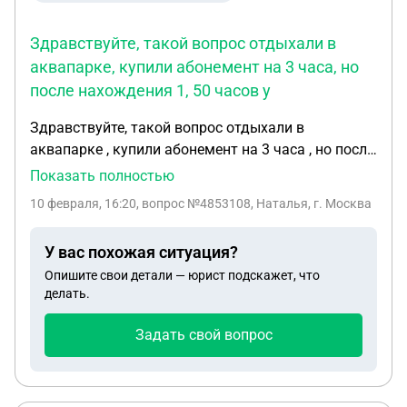
Здравствуйте, такой вопрос отдыхали в
аквапарке, купили абонемент на 3 часа, но
после нахождения 1, 50 часов у
Здравствуйте, такой вопрос отдыхали в
аквапарке , купили абонемент на 3 часа , но после
нахождения 1,50 часов у меня ребёнок
Показать полностью
поскользнулся , упал и ударился головой об
10 февраля, 16:20
, вопрос №4853108, Наталья, г. Москва
кафель ( так как там пол был в воде ) лестница
тоже в воде. Находится мы там больше не могли ,
У вас похожая ситуация?
так как ребёнку стала плохо после удара .
Опишите свои детали — юрист подскажет, что
Подойдя к администратору объяснив ситуацию ,
делать.
мне отказали в возврате денежных средств за
неиспользованное время .,подскажите имеют ли
Задать свой вопрос
на это право или это нарушение закона .