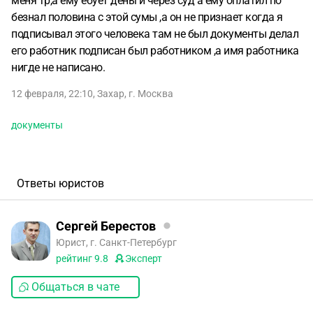
меня тр,а ему ебует деньги через суд а ему оплатил по
безнал половина с этой сумы ,а он не признает когда я
подписывал этого человека там не был документы делал
его работник подписан был работником ,а имя работника
нигде не написано.
12 февраля, 22:10
,
Захар
,
г. Москва
документы
Ответы юристов
Сергей Берестов
Юрист, г. Санкт-Петербург
рейтинг
9.8
Эксперт
Общаться в чате