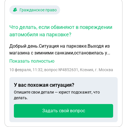
Гражданское право
Что делать, если обвиняют в повреждении
автомобиля на парковке?
Добрый день.Ситуация на парковке.Выходя из
магазина с зимними санками,остановилась у
машины переключить ход санок с колес на
Показать полностью
лыжи.Не задев авто,продолжила ход.Пришло
10 февраля, 11:32
, вопрос №4852631, Ксения, г. Москва
обвинение, что я повредила машину.Я с этим не
согласна, автовладелец отказался приехать
У вас похожая ситуация?
осмотреть санки, сразу потребовала
Опишите свои детали — юрист подскажет, что
деньги.Грозит обратиться в суд и делать будет
делать.
экспертизу. В распоряжении есть кусочек видео
которое предоставила хозяйка авто. Мне видео
Задать свой вопрос
запись отказались предоставить, ссылаясь
только на запрос официально (от органов власти)