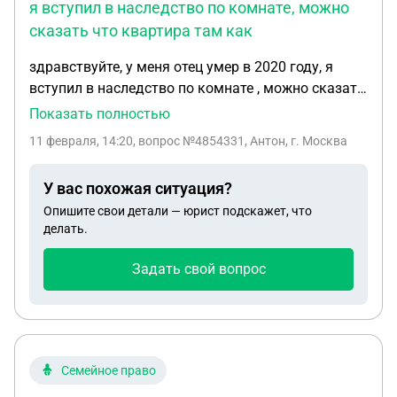
я вступил в наследство по комнате, можно
сказать что квартира там как
здравствуйте, у меня отец умер в 2020 году, я
вступил в наследство по комнате , можно сказать
что квартира там как общежитие , с меня требуют
Показать полностью
оплату за 2023-2025 год за электроэнергию, но я
11 февраля, 14:20
, вопрос №4854331, Антон, г. Москва
там не проживал ни когда, могу ли я как то
оспорить этот долг?
У вас похожая ситуация?
Опишите свои детали — юрист подскажет, что
делать.
Задать свой вопрос
Семейное право