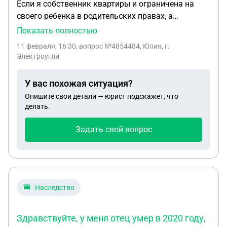
Если я собственник квартиры и ограничена на
своего ребенка в родительских правах, а
опекуном ребенка является бабушка, которая
Показать полностью
прописана и проживает в моей квартире. Ребенок
11 февраля, 16:30
, вопрос №4854484, Юлия, г.
несовершеннолетний прописан там же. У всех это
Электроугли
единственное жилье. Имеет ли права опекун-
бабушка с ребенком без разрешения проживать в
У вас похожая ситуация?
моей квартире? Бабушка-опекуна я выселить не
Опишите свои детали — юрист подскажет, что
могу, потому что на момент приватизации она
делать.
отказалась от своей доли в пользу меня (ее
дочери).
Задать свой вопрос
Наследство
Здравствуйте, у меня отец умер в 2020 году,