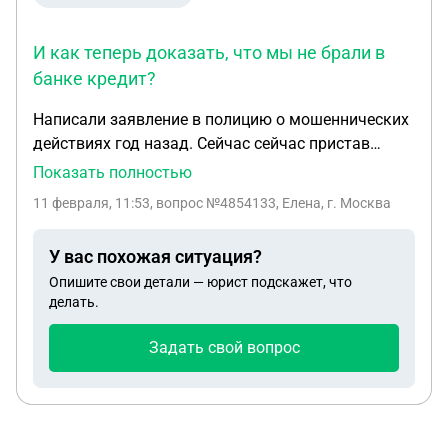
И как теперь доказать, что мы не брали в
банке кредит?
Написали заявление в полицию о мошеннических
действиях год назад. Сейчас сейчас пристав
заблокировал счета. Оказалось, что мошенники
Показать полностью
взяли кредит в банке. Пошли в полицию по по
11 февраля, 11:53
, вопрос №4854133, Елена, г. Москва
поводу заявления, который писали год назад.
Нам сказали, что заявления они там не хранят.
У вас похожая ситуация?
Мы не можем найти заявление. И как теперь
Опишите свои детали — юрист подскажет, что
доказать, что мы не брали в банке кредит?
делать.
Задать свой вопрос