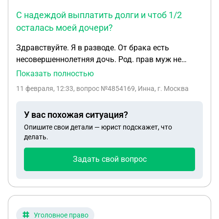
С надеждой выплатить долги и чтоб 1/2
осталась моей дочери?
Здравствуйте. Я в разводе. От брака есть
несовершеннолетняя дочь. Род. прав муж не
лишен. Он живет в квартире. там 1/2 его, 1/2
Показать полностью
свекрови. Она умерла 2 года назад. Он подал
11 февраля, 12:33
, вопрос №4854169, Инна, г. Москва
заявление натариусу в течении 6 мес, но не довел
дело до конца. У него утеряно св-во о рождении.
У вас похожая ситуация?
Родился в Латвии и восстановить не может, либо
Опишите свои детали — юрист подскажет, что
не хочет, точно не знаю. У свекрови были долги в
делать.
банках. Сейчас есть свежее дело в суде. Ответчик:
наследственное имущество свекрови. Истец -
Задать свой вопрос
банк. Могу ли я, как представитель
несовершеннолетней подать в суд на наследство
свекрови? С надеждой выплатить долги и чтоб
1/2 осталась моей дочери?
Уголовное право