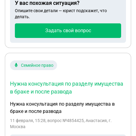
У вас похожая ситуация?
получили по 2/9 от квартиры, а сестра, у которой
Опишите свои детали — юрист подскажет, что
вроде бы было завещание, оставшуюся часть.
делать.
Верно ли распределены доли? Если было
завещание, могли ли родственники первой
Задать свой вопрос
очереди вступить в наследство без суда? Если
могли, то почему? Или допущена ошибка?
Семейное право
Нужна консультация по разделу имущества
в браке и после развода
Нужна консультация по разделу имущества в
браке и после развода
11 февраля, 15:28
, вопрос №4854425, Анастасия, г.
Москва