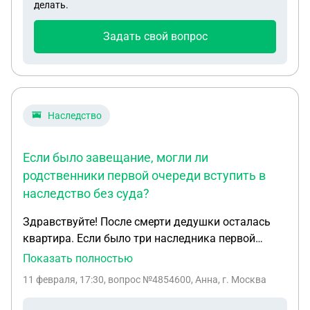
делать.
Задать свой вопрос
Наследство
Если было завещание, могли ли
родственники первой очереди вступить в
наследство без суда?
Здравствуйте! После смерти дедушки осталась
квартира. Если было три наследника первой
очереди (дети) и завещание на одну из дочерей.
Показать полностью
Завещание оформлялось еще в 90ые годы, точно
11 февраля, 17:30
, вопрос №4854600, Анна, г. Москва
неизвестно, было ли оно нотариально заверено,
как положено по закону. В итоге брат и сестра