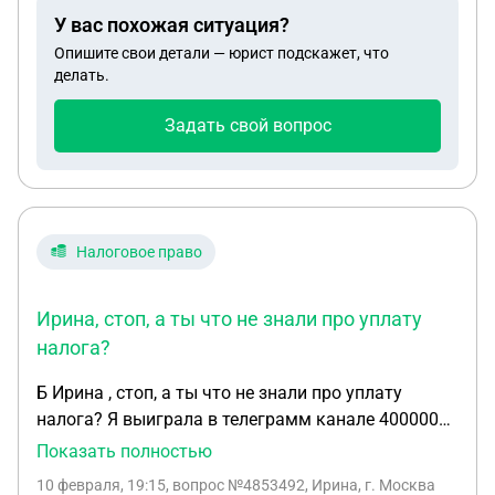
У вас похожая ситуация?
Опишите свои детали — юрист подскажет, что
делать.
Задать свой вопрос
Налоговое право
Ирина, стоп, а ты что не знали про уплату
налога?
Б Ирина , стоп, а ты что не знали про уплату
налога? Я выиграла в телеграмм канале 400000
тыс руб мне сказали что банк поставил блок
Показать полностью
антифрод и для того чтобы мне перевели
10 февраля, 19:15
, вопрос №4853492, Ирина, г. Москва