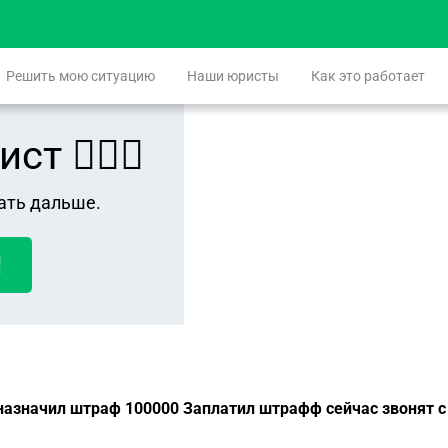
Решить мою ситуацию
Наши юристы
Как это работает
 👨🏻‍⚖️
ать дальше.
!
назначил штраф 100000 Заплатил штрафф сейчас звонят с 