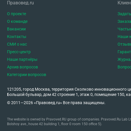
Правовед.ru
Клие
О проекте
Задать
О команде
Заказа
Вакансии
Часты
Контакты
Наши 
СМИ о нас
Отзыв
Пресс-центр
Гаран
Наши партнёры
Журна
Архив вопросов
Вопро
Категории вопросов
121205, город Москва, территория Сколково инновационного ц
Большой бульвар, дом 42 строение 1, этаж 0, помещение 150, ка
© 2011—2026 «Правовед.ru» Все права защищены.
The website is owned by Pravoved.RU group of companies. Pravoved.Ru Lab Ltd
Bolshoy ave., house 42 building 1, floor 0 room 150 office 5).