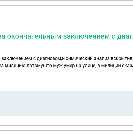
 за окончательным заключением с диаг
 заключением с диагнозом,и химический анализ вскрытия 
ез милицию потомушто муж умер на улице, в милиции сказа
ё обращаться я жена законная