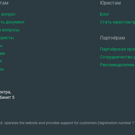
нтам
Юристам
 вопрос
Блог
ть документ
Стать юристом п
е вопросы
Партнёрам
юристы
ы
Партнёрская пр
тии
Сотрудничество 
л
Рекламодателям
сы
ентра,
бинет 5
. operates the website and provides support for customers (registration number 11