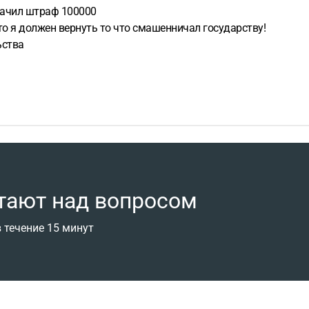
начил штраф 100000
о я должен вернуть то что смашенничал государству!
ьства
тают над вопросом
 течение 15 минут