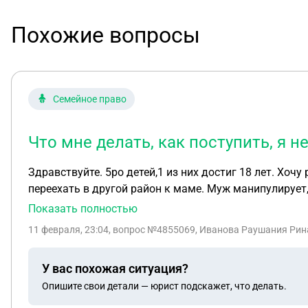
Похожие вопросы
Семейное право
Что мне делать, как поступить, я 
Здравствуйте. 5ро детей,1 из них достиг 18 лет. Хочу развестись. С мужем уже 5 мес живем по разным комнатам,как узнала окончательно что изменяет. Хочу
переехать в другой район к маме. Муж манипулирует,
разговор, он отрицает,говорит фэйк итд. Все 20 лет 
Показать полностью
живет своей свободной жизнью,захотел помог,захоте
11 февраля, 23:04
, вопрос №4855069, Иванова Раушания Рина
подработки,были друзья,выпивка,любовница. А мне не
увозит. Я не работаю,всю мою самооценку сломал соб
У вас похожая ситуация?
болеть будут кто с ними будет сидеть. Вот уже 9 лет
Опишите свои детали — юрист подскажет, что делать.
Дом взяли по молодежной программе,750 000 выдало 
влрдили,детей одевали,каляски ,велосипеды ,мебель п