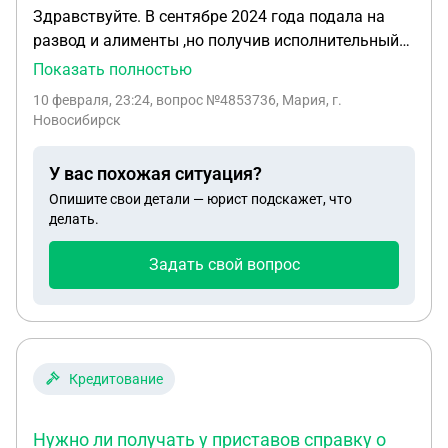
Здравствуйте. В сентябре 2024 года подала на
развод и алименты ,но получив исполнительный
лист не отнесла его приставам ,он к меня на
Показать полностью
данный момент ,муж так и не помогал в
10 февраля, 23:24
, вопрос №4853736, Мария, г.
обеспечении с ребенком . Я сейчас могу дать ходу
Новосибирск
этому исполнительному листу и ему алименты
присудят за то время с даты постановления
У вас похожая ситуация?
исполнительного листа или нет ? Могу ли я в
Опишите свои детали — юрист подскажет, что
электронном виде скан отправить ему на работу
делать.
или как узнать приставов и отправить им? Если я
по почте письмом отправлю оригинал ,не уверена
Задать свой вопрос
,что это дойдет до организации
Кредитование
Нужно ли получать у приставов справку о