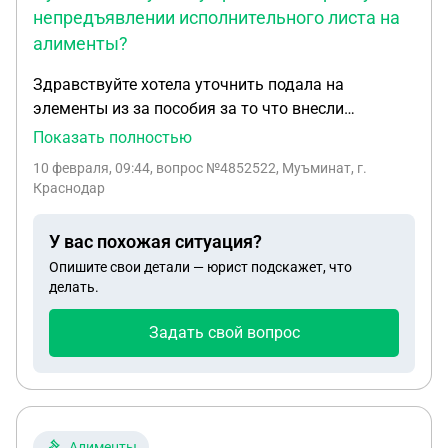
непредъявлении исполнительного листа на
алименты?
Здравствуйте хотела уточнить подала на
элементы из за пособия за то что внесли
изменения и нужно было судебное решение суда
Показать полностью
муж элементы платить не может нужно мне
10 февраля, 09:44
, вопрос №4852522, Муъминат, г.
обращаться к приставам чтоб они дали мне
Краснодар
справку о том что я не обращалась к ним с
исполнительным листом
У вас похожая ситуация?
Опишите свои детали — юрист подскажет, что
делать.
Задать свой вопрос
Алименты