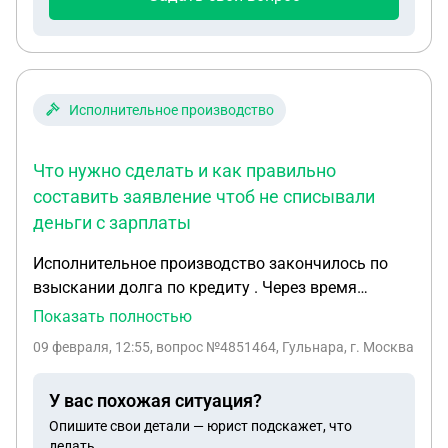
Исполнительное производство
Что нужно сделать и как правильно
составить заявление чтоб не списывали
деньги с зарплаты
Исполнительное производство закончилось по
взыскании долга по кредиту . Через время
приходит арест на карты по исполнительному
Показать полностью
листу по которому ИП закрылось . Что нужно
09 февраля, 12:55
, вопрос №4851464, Гульнара, г. Москва
сделать и как правильно составить заявление
чтоб не списывали деньги с зарплаты
У вас похожая ситуация?
Опишите свои детали — юрист подскажет, что
делать.