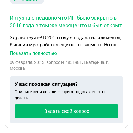
И я узнаю недавно что ИП было закрыто в
2016 года в том же месяце что и был открыт
Здравствуйте! В 2016 году я подала на алименты,
бывший муж работал ещё на тот момент! Но он
уволился в октябре 2016 года! С того момента
Показать полностью
алименты не приходят уже около 10 лет! И я
09 февраля, 20:13
, вопрос №4851981, Екатерина, г.
узнаю недавно что ИП было закрыто в 2016 года
Москва
в том же месяце что и был открыт! Меня не
оповестили об этом приставы! Я подаю сейчас на
У вас похожая ситуация?
возобновление ИЛ, а мне приходит отказ от
Опишите свои детали — юрист подскажет, что
приставов! Я ездила к ним 4 года подряд за
делать.
справками, они тоже ничего не говорили мне об
ИЛ! И долг по алиментам (0) стоит! Что мне
Задать свой вопрос
делать лучше, опять писать на возобновление
исполнительного производства или подать в суд?
Судом 2016 года был вынесенно постановление