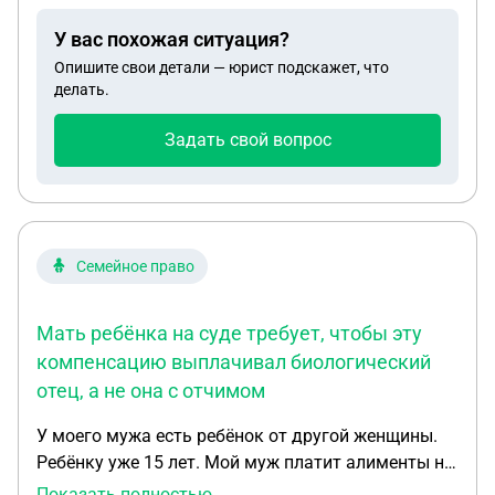
усыновляет ребёнка
У вас похожая ситуация?
Опишите свои детали — юрист подскажет, что
делать.
Задать свой вопрос
Семейное право
Мать ребёнка на суде требует, чтобы эту
компенсацию выплачивал биологический
отец, а не она с отчимом
У моего мужа есть ребёнок от другой женщины.
Ребёнку уже 15 лет. Мой муж платит алименты на
этого ребёнка (задолженности нет)., но видеть и
Показать полностью