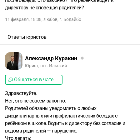
после беседы. Это законно? Что ребёнка водят к
директору не оповещая родителей?
11 февраля, 18:38
,
Любов
,
г. Бодайбо
Ответы юристов
Александр Куракин
Юрист, пгт. Ильский
Общаться в чате
Здравствуйте,
Нет, это не совсем законно.
Родителей обязаны уведомлять о любых
дисциплинарных или профилактических беседах с
ребёнком в школе. Водить к директору без согласия и
ведома родителей — нарушение.
Что делать: