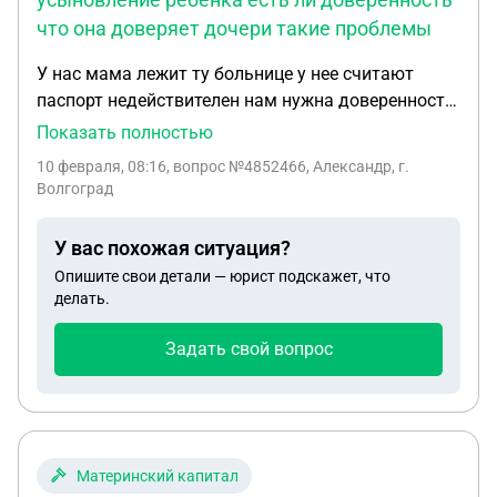
счёт уплаты этой компенсации?
что она доверяет дочери такие проблемы
У нас мама лежит ту больнице у нее считают
паспорт недействителен нам нужна доверенность
на ребёнка и и заявление на усыновление ребёнка
Показать полностью
есть ли доверенность что она доверяет дочери
10 февраля, 08:16
, вопрос №4852466, Александр, г.
такие проблемы
Волгоград
У вас похожая ситуация?
Опишите свои детали — юрист подскажет, что
делать.
Задать свой вопрос
Материнский капитал