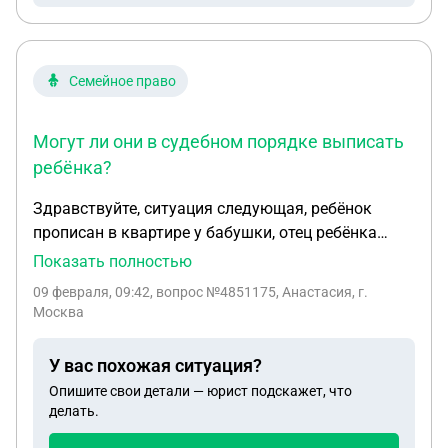
Семейное право
Могут ли они в судебном порядке выписать
ребёнка?
Здравствуйте, ситуация следующая, ребёнок
прописан в квартире у бабушки, отец ребёнка
тоже прописан в той же квартире, ребёнок с
Показать полностью
отцом получается прописаны в одной квартире,
09 февраля, 09:42
, вопрос №4851175, Анастасия, г.
они хотят выписать ребёнка к матери, но я
Москва
против. Могут ли они в судебном порядке
выписать ребёнка?
У вас похожая ситуация?
Опишите свои детали — юрист подскажет, что
делать.