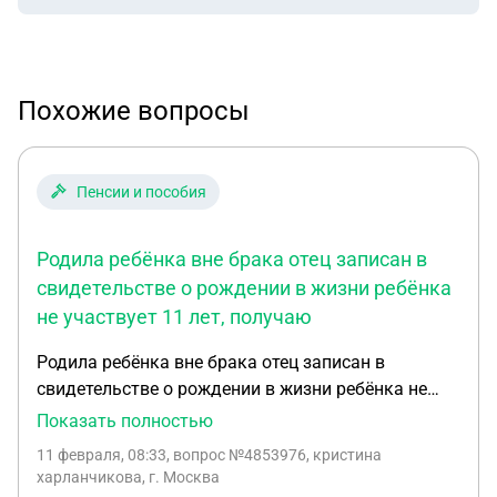
Похожие вопросы
Пенсии и пособия
Родила ребёнка вне брака отец записан в
свидетельстве о рождении в жизни ребёнка
не участвует 11 лет, получаю
Родила ребёнка вне брака отец записан в
свидетельстве о рождении в жизни ребёнка не
участвует 11 лет, получаю пособие на ребёнка
Показать полностью
встретила мужчину хотим заключить брак , будет
11 февраля, 08:33
, вопрос №4853976, кристина
ли учитываться его доход при назначении
харланчикова, г. Москва
пособий? Будут ли выплаты ? Если он не