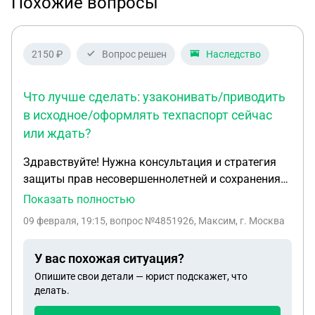
Похожие вопросы
2150 ₽
Вопрос решен
Наследство
Что лучше сделать: узаконивать/приводить
в исходное/оформлять техпаспорт сейчас
или ждать?
Здравствуйте! Нужна консультация и стратегия
защиты прав несовершеннолетней и сохранения
квартиры в наследственном споре. 1) Кто я и кто
Показать полностью
участники Я: мужчина, 29 лет, проживаю в
09 февраля, 19:15
, вопрос №4851926, Максим, г. Москва
Екатеринбурге, официально работаю.
Несовершеннолетняя сестра: 8 лет. У нас общая
У вас похожая ситуация?
мать, разные отцы. Мать умерла: [17.08.2025].
Опишите свои детали — юрист подскажет, что
Отец сестры: указан в свидетельстве о рождении,
делать.
в браке с матерью не состоял. В квартире никогда
не был зарегистрирован. 2) Имущество и