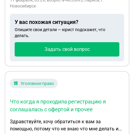
11 февраля, 03:29
, вопрос №4853895, Лариса, г.
чтоб домой он приехал , командир не отпускает .
Новосибирск
У вас похожая ситуация?
Опишите свои детали — юрист подскажет, что
делать.
Задать свой вопрос
Уголовное право
Что когда я проходила регистрацию я
соглашалась с офертой и прочее
Здравствуйте, хочу обратиться к вам за
помощью, потому что не знаю что мне делать и