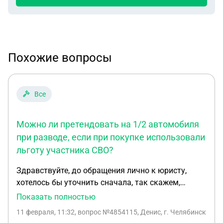
Похожие вопросы
Все
Можно ли претендовать на 1/2 автомобиля
при разводе, если при покупке использовали
льготу участника СВО?
Здравствуйте, до обращения лично к юристу,
хотелось бы уточнить сначала, так скажем,
поверхностно, я в браке уже почти год, отношения
Показать полностью
напряжённые, все время, жена решила брать
11 февраля, 11:32
, вопрос №4854115, Денис, г. Челябинск
машину, составила брачный договор, где