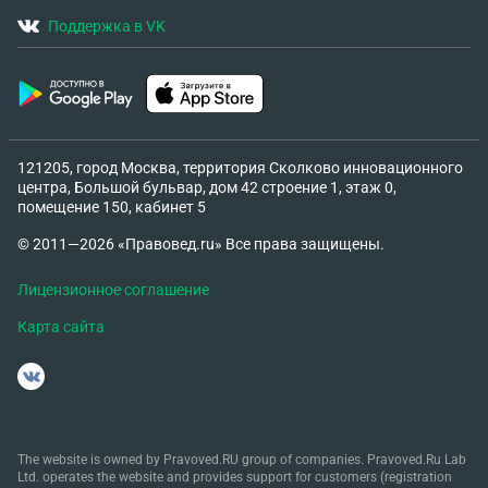
Он говорит о том, что если я не закрою счет и не
Поддержка в VK
отменю плечо- мои счета будут арестованы,буду
выплачивать кредитное плечо потом вручную.и
что долг может стать миллионам. И прочее. Мне
очень страшно. Это правда? Или это
манипуляция?? Что мне теперь делать?
121205, город Москва, территория Сколково инновационного
центра, Большой бульвар, дом 42 строение 1, этаж 0,
помещение 150, кабинет 5
© 2011—2026 «Правовед.ru» Все права защищены.
Лицензионное соглашение
Карта сайта
The website is owned by Pravoved.RU group of companies. Pravoved.Ru Lab
Ltd. operates the website and provides support for customers (registration