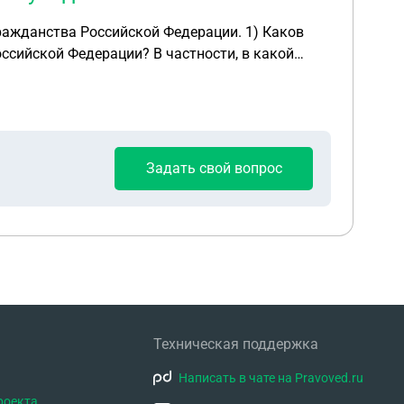
ства Российской Федерации. 1) Каков
ссийской Федерации? В частности, в какой
прекращении гражданства или на дату
такая возможность предусмотрена, прошу
Задать свой вопрос
ации с даты принятия решения о прекращении
Техническая поддержка
Написать в чате на Pravoved.ru
роекта