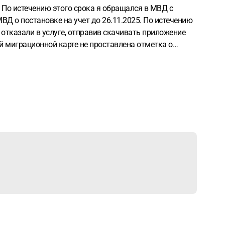
.
По истечению этого срока я обращался в МВД с
Д о постановке на учет до 26.11.2025.
По истечению
 отказали в услуге, отправив скачивать приложение
й миграционной карте не проставлена отметка о
идет нарушение и печать они проставить не могут…