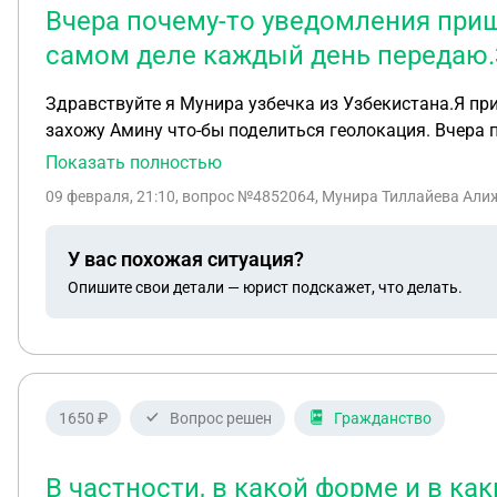
Вчера почему-то уведомления приш
самом деле каждый день передаю.З
Здравствуйте я Мунира узбечка из Узбекистана.Я прилетела на аэропорту Внуково 00:25 в 29-января.31-января я скачала приложение "Амина".и каждый день
захожу Амину что-бы поделиться геолокация. Вчера почему-то уведомления пришло что вы сняты с учёта по причинам вы не передавали геоликация,а самом
деле каждый день передаю.Завтра мне надо ехать на
Показать полностью
09 февраля, 21:10
, вопрос №4852064, Мунира Тиллайева Алиж
У вас похожая ситуация?
Опишите свои детали — юрист подскажет, что делать.
1650 ₽
Вопрос решен
Гражданство
В частности, в какой форме и в к