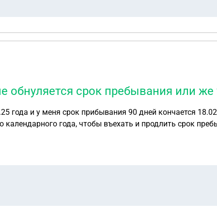
не обнуляется срок пребывания или же 
рок прибывания 90 дней кончается 18.02.26 Могу ли я выехать и сразу же через
вого календарного года, чтобы въехать и продлить срок пр
ебывания или же у меня есть ещё дни ?