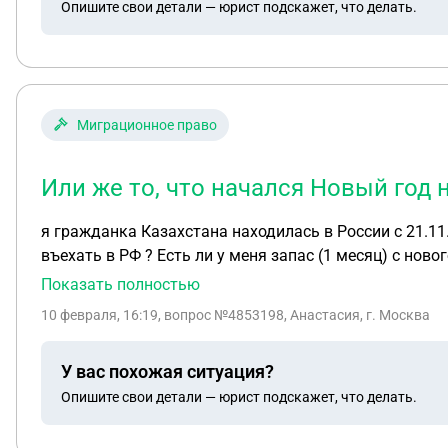
Опишите свои детали — юрист подскажет, что делать.
Миграционное право
Или же то, что начался Новый год 
я гражданка Казахстана находилась в России с 21.11.25 года и у меня с
въехать в РФ ? Есть ли у меня запас (1 месяц) с но
же то , что начался Новый год не обнуляется срок пр
Показать полностью
10 февраля, 16:19
, вопрос №4853198, Анастасия, г. Москва
У вас похожая ситуация?
Опишите свои детали — юрист подскажет, что делать.