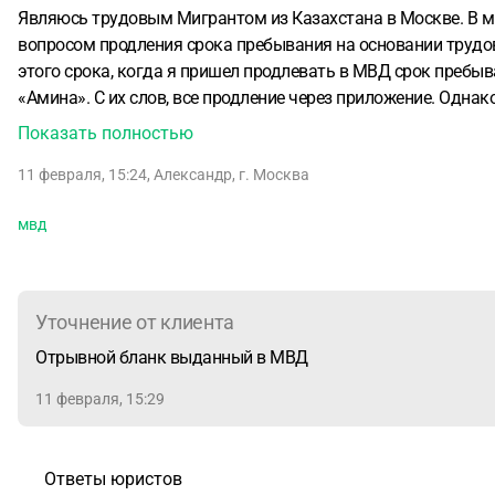
Являюсь трудовым Мигрантом из Казахстана в Москве.
В м
вопросом продления срока пребывания на основании трудов
этого срока, когда я пришел продлевать в МВД срок пребыв
«Амина». С их слов, все продление через приложение.
Однако
продлении срока пребывания. Придя в отдел МВД по вопроса
Показать полностью
Так ли это? Чем это грозит? И что делать сейчас?
11 февраля, 15:24
,
Александр
,
г. Москва
мвд
Уточнение от клиента
Отрывной бланк выданный в МВД
11 февраля, 15:29
Ответы юристов