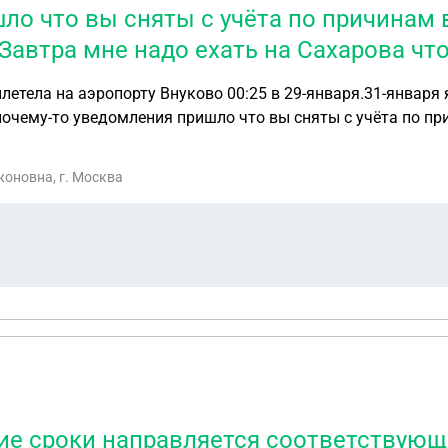
ло что вы сняты с учёта по причинам 
автра мне надо ехать на Сахарова что
 Сахарова чтобы подать на патент
оновна, г. Москва
акие сроки направляется соответствую