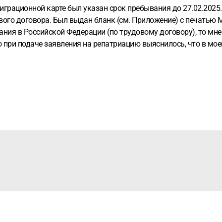
играционной карте был указан срок пребывания до 27.02.2025
ого договора. Был выдан бланк (см. Приложение) с печатью МВ
ания в Российской Федерации (по трудовому договору), то мне
 при подаче заявления на репатриацию выяснилось, что в мое
м миграции для простановки печати, мне сказали что у меня 