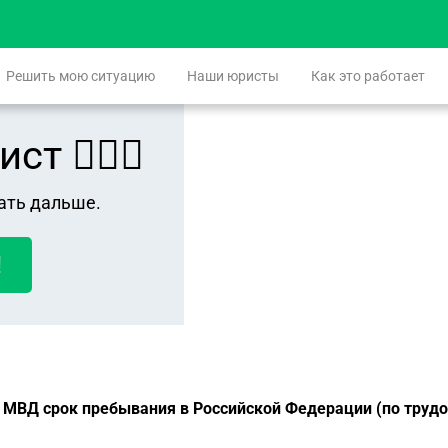
Решить мою ситуацию
Наши юристы
Как это работает
 👨🏻‍⚖️
ать дальше.
!
в МВД срок пребывания в Российской Федерации (по трудов