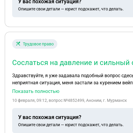
У вас похожая ситуация?
Опишите свои детали — юрист подскажет, что делать.
Трудовое право
Сослаться на давление и сильный
Здравствуйте, я уже задавала подобный вопрос сдесь,
неприятная ситуация, меня застали за курением вей
преподователя в туалете). Рассказываю по порядку, 
Показать полностью
начала меня просить показать рукава, я пошла к сво
10 февраля, 09:12
, вопрос №4852499, Аноним, г. Мурманск
деректору писать объяснительную, там на меня начал
клетку, и показали шаблон как писать объяснительную
У вас похожая ситуация?
перечеркиваниями (в состоянии стресса), заставили 
Опишите свои детали — юрист подскажет, что делать.
написала я что то типо" я такая то такая то группа т
деректор (или нет, я не знаю её должность) мне сказ