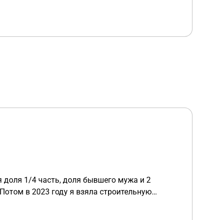
я доля 1/4 часть, доля бывшего мужа и 2
 Потом в 2023 году я взяла строительную
самому младшему 6 месяцев. 2024 году в августе
дию 450000 рублей на погашение ипотеки за