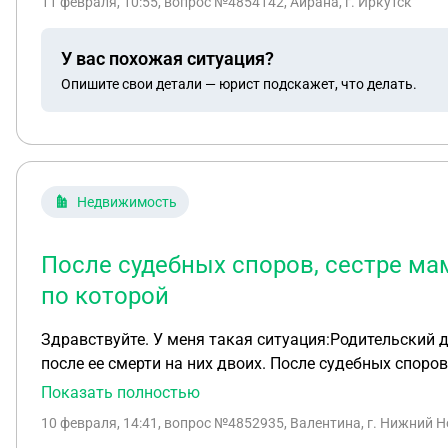
11 февраля, 10:55
, вопрос №4854142, Айрана, г. Иркутск
рождение 3 ребёнка. Денег которые я взяла на ипотеку с
карты от других банков, во время беременности и ух
У вас похожая ситуация?
так далее, несколько месяцев платила и продлевала 
Опишите свои детали — юрист подскажет, что делать.
просрочек. Живу и прописана с детьми на ипотечном 
Спасибо
Недвижимость
После судебных споров, сестре ма
по которой
Здравствуйте. У меня такая ситуация:Родительский 
после ее смерти на них двоих. После судебных споро
продать дом на тот момент, к сожалению, мама, умер
Показать полностью
уплаты маминой сестре за оставшуюся 1/2часть, нота
10 февраля, 14:41
, вопрос №4852935, Валентина, г. Нижний 
мы, как неграмотные в юридических вопросах люди, с