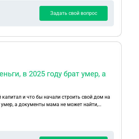
 все на меня. Под домом 2 сотки земли. Сестра
Задать свой вопрос
ив часть дома. Имеется справка с пожарной
 признан непригодным для проживанияно с
мли, ведь участок уже зарос, но ей
жите, боюсь, что этот дом станет камнем
ьги, в 2025 году брат умер, а
й капитал и что бы начали строить свой дом на
т умер, а документы мама не может найти,