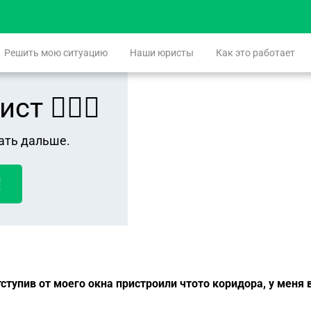
Решить мою ситуацию
Наши юристы
Как это работает
 👨🏻‍⚖️
ать дальше.
!
тупив от моего окна пристроили чтото коридора, у меня в