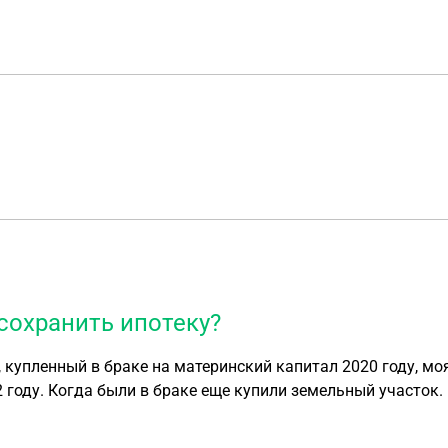
 сохранить ипотеку?
, купленный в браке на материнский капитал 2020 году, мо
 году. Когда были в браке еще купили земельный участок.
ня 4 детей, мать одиночка, младшим 1 годик 8 месяцев и 
 доме на меня и на 3 детей. В ипотеку еще вложила субси