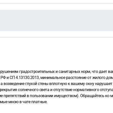
арушением градостроительных и санитарных норм, что дает ва
К РФ и СП 4.13130.2013, минимальное расстояние от жилого до
 а возведение глухой стены вплотную к вашему окну нарушает
ерекрытия солнечного света и отсутствие нормативного отсту
ие препятствий в пользовании имуществом). Обращайтесь ко м
емые мною в чате платные.