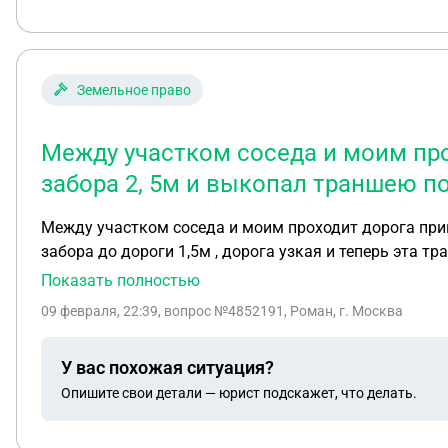
режимном производстве, где с правилами все строго
поставить на учет куда то (но это бред скорее всег
минимизировать риски по поводу практики, она сказа
Земельное право
любой вид дисциплинарного взыскания вносится в лич
дисциплинарных проступков взыскание снимается само
не об практике а об устройстве на работу на подоб
Между участком соседа и моим про
Классная руководительница упоминает характеристику
забора 2, 5м и выкопал траншею п
самое? В общем хочу узнать чем мне это всё грозит 
пыталась провести осмотр (трогала мои вещи), возм
Между участком соседа и моим проходит дорога прин
непрофессионализме преподователя может заставить и
забора до дороги 1,5м , дорога узкая и теперь эта 
сожет создать лишние разбирательства и понизить р
только лишь угрожает, аргументируя что он первый т
Показать полностью
которая могла зафиксировать действия преподовател
ней? Сослаться на давление и сильный стресс вызва
09 февраля, 22:39
, вопрос №4852191, Роман, г. Москва
учитывают психофизическое и эмоциональное состояни
где описаные обязанности и права сотрудников и сту
У вас похожая ситуация?
Опишите свои детали — юрист подскажет, что делать.