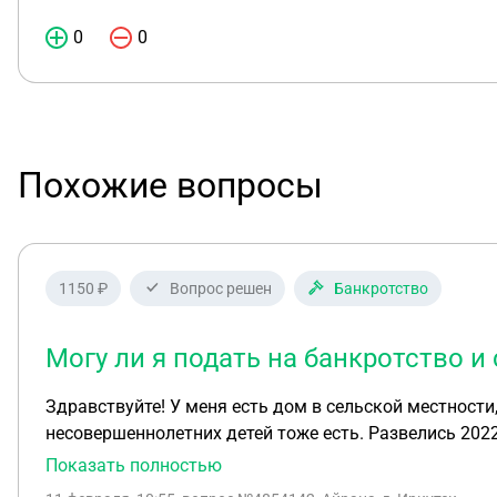
0
0
Похожие вопросы
1150 ₽
Вопрос решен
Банкротство
Могу ли я подать на банкротство и
Здравствуйте! У меня есть дом в сельской местности
несовершеннолетних детей тоже есть. Развелись 2022
ипотеку для строительства жилого дома. Сейчас у ме
Показать полностью
с согласии бывшего мужа оформила доли в ипотечном