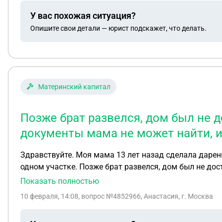
куплей-продажей эту 1/2 часть своей сестре, чтобы эта часть дома снова не перешла в собственность маминой сестре, естественно, без передачи денег.
У вас похожая ситуация?
Свидетельство о праве на наследство по закону(1/2
Опишите свои детали — юрист подскажет, что делать.
какое то время после смерти мамы в нем проживала,
части. Сестра дом до прежнего состояния не восстан
кадастрового учета он не снят. Могу ли я продать земельный участок без ее участия, ведь право собственности на земельный участок на мне, а дом получаеися
по 1/2 доли на нас с сестрой. Хотели несколько раз 
недостаточна сумма, говорит, учитывая при этом все
Материнский капитал
преткновения для наших детей после нашей смерти. 
Позже брат развелся, дом был не до
документы мама не может найти, 
Здравствуйте. Моя мама 13 лет назад сделала дарени
одном участке. Позже брат развелся, дом был не дост
именно те документы дарения. Подскажите пожалуйс
Показать полностью
10 февраля, 14:08
, вопрос №4852966, Анастасия, г. Москва