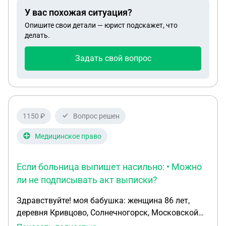
У вас похожая ситуация?
Опишите свои детали — юрист подскажет, что
делать.
Задать свой вопрос
1150 ₽
Вопрос решен
Медицинское право
Если больница выпишет насильно: • Можно
ли не подписывать акт выписки?
Здравствуйте! моя бабушка: женщина 86 лет,
деревня Кривцово, Солнечногорск, Московской
области. Диагноз: инсульт 10 дней назад.