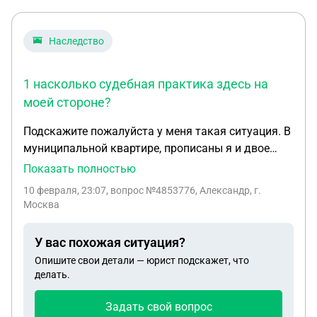
Наследство
1 насколько судебная практика здесь на
моей стороне?
Подскажите пожалуйста у меня такая ситуация. В
муниципальной квартире, прописаны я и двое
моих несовершеннолетних детей,+ брат по
Показать полностью
папиной линии. После смерти общего отца, и
10 февраля, 23:07
, вопрос №4853776, Александр, г.
бубшки, объявился брат который хочет тут жить.
Москва
От меня поступило предложение о приватизации,
и дальнейшей реализации, родство с вами
У вас похожая ситуация?
неинтересно жить с вами не намерен,но и дарить
Опишите свои детали — юрист подскажет, что
или отдавать свои 3/4 я не намерен. Брат идёт в
делать.
отказ, ему 23 года за него решает мама ,якобы
законный представитель доверенности я не
Задать свой вопрос