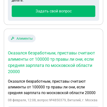
делать.
готовка, магазины , бабушка инвалид 1 группы ,у
нее был соц работник я не получал пособий .
Задать свой вопрос
Игорь тут не проживал 23 года ,не участвовал во
всех процессах. И тут у нас с ним возник спор.
Алименты
Оказался безработным, приставы считают
алименты от 100000 тр правы ли они, если
средняя зарплата по московской области
20000
Оказался безработным, приставы считают
алименты от 100000 тр правы ли они, если
средняя зарплата по московской области 20000
08 февраля, 12:08
, вопрос №4850379, Виталий, г. Москва