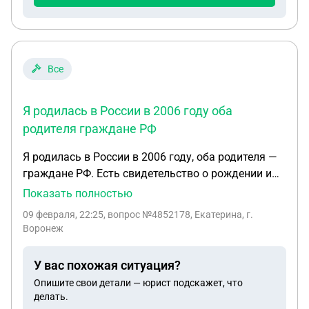
Все
Я родилась в России в 2006 году оба
родителя граждане РФ
Я родилась в России в 2006 году, оба родителя —
граждане РФ. Есть свидетельство о рождении и
прописка, но паспорта никогда не было. Сейчас
Показать полностью
мне 19 лет, нахожусь в другом городе, хочу
09 февраля, 22:25
, вопрос №4852178, Екатерина, г.
оформить паспорт впервые через МФЦ. 1. Могу ли
Воронеж
оформить паспорт по месту фактического
пребывания, если прописка в другом городе? 2.
У вас похожая ситуация?
Нужно ли предоставлять документ о регистрации
Опишите свои детали — юрист подскажет, что
или достаточно межведомственного запроса? 3.
делать.
Могут ли требовать свидетелей или справки об