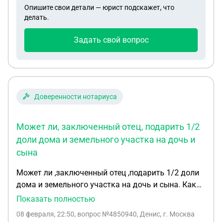
рамках капитальной стены первого этажа, между
Опишите свои детали — юрист подскажет, что
собственников
нашими половинами в жилом доме по адресу:……
делать.
В целях мирного и законного решения вопроса о
реальном разделе нашего общего имущества, я в
Задать свой вопрос
принципе согласна с данным предложением. Для
того чтобы раздел был технически возможным,
юридически правильным и безопасным,
необходимо выполнить перепланировку дома с
Доверенности нотариуса
соблюдением всех действующих норм. В
частности, ключевым и необходимым
мероприятием для раздела дома является
Может ли, заключенный отец, подарить 1/2
возведение капитальной стены на чердачном
доли дома и земельного участка на дочь и
помещении мансардной крыши, которая будет
сына
отделять Вашу долю от моей. Данная стена
должна быть построена с соблюдением
Может ли ,заключенный отец ,подарить 1/2 доли
следующих обязательных требований: Стена
дома и земельного участка на дочь и сына. Как
должна быть капитальной, то есть обеспечивать
составить документ, человек находится в
Показать полностью
структурную независимость образованных
отдалености от родственников и нужно ли
08 февраля, 22:50
, вопрос №4850940, Денис, г. Москва
помещений. Конструкция стены и применяемые
присутсвие нотариуса при подписании документа.