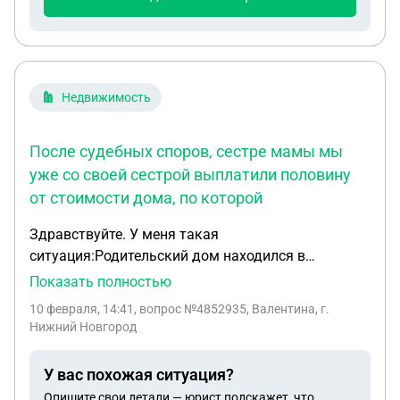
Недвижимость
После судебных споров, сестре мамы мы
уже со своей сестрой выплатили половину
от стоимости дома, по которой
Здравствуйте. У меня такая
ситуация:Родительский дом находился в
судебных спорах между моей мамой и ее сестрой,
Показать полностью
поскольку всплыло завещание бабушки после ее
10 февраля, 14:41
, вопрос №4852935, Валентина, г.
смерти на них двоих. После судебных споров,
Нижний Новгород
сестре мамы мы уже со своей сестрой выплатили
половину от стоимости дома, по которой можно
У вас похожая ситуация?
было продать дом на тот момент, к сожалению,
Опишите свои детали — юрист подскажет, что