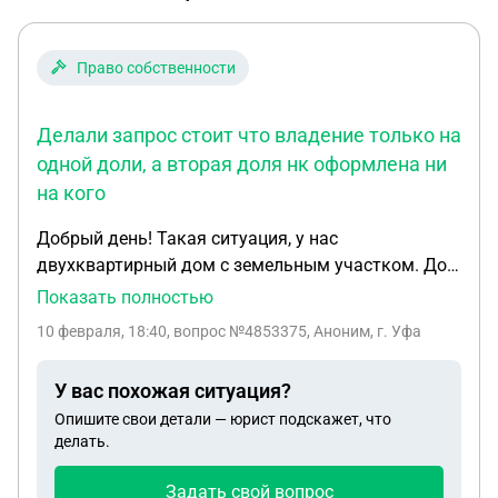
Право собственности
Делали запрос стоит что владение только на
одной доли, а вторая доля нк оформлена ни
на кого
Добрый день! Такая ситуация, у нас
двухквартирный дом с земельным участком. Дом
у нас в собственности, а земля на соседней 1/2. То
Показать полностью
есть, семельный участок у нас получается общий,
10 февраля, 18:40
, вопрос №4853375, Аноним, г. Уфа
1/2 соседи оформили. Делали запрос стоит что
владение только на одной доли, а вторая доля нк
У вас похожая ситуация?
оформлена ни на кого. Подскажите, пожалуйста, с
Опишите свои детали — юрист подскажет, что
чего надо начать чтобы оформить долю в
делать.
собственность. Заранее спасибо.
Задать свой вопрос