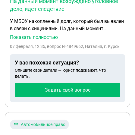
На данный момент возбуждено уголовное
дело, идет следствие
У МБОУ накопленный долг, который был выявлен
в связи с хищениями. На данный момент
возбуждено уголовное дело, идет следствие.
Показать полностью
Может ли в данной ситуации муниципалитет , как
07 февраля, 12:35
, вопрос №4849662, Наталия, г. Курск
учредитель, погостить налоговую задолженность,
субсидировано. Какие есть варианты, кроме
У вас похожая ситуация?
приостановления деятельности и распределения
Опишите свои детали — юрист подскажет, что
детей и дошкольников в другие учреждения?!
делать.
Задать свой вопрос
Автомобильное право