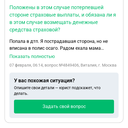
Положены в этом случае потерпевшей
стороне страховые выплаты, и обязана ли я
в этом случае возмещать денежные
средства страховой?
Попала в дтп. Я пострадавшая сторона, но не
вписана в полис осаго. Радом ехала мама
владелец авто и страхователь. Виновник дтп
Показать полностью
вписан в осаго. Положены в этом случае
07 февраля, 06:14
, вопрос №4849406, Виталия, г. Москва
потерпевшей стороне страховые выплаты, и
обязана ли я в этом случае возмещать денежные
У вас похожая ситуация?
средства страховой?
Опишите свои детали — юрист подскажет, что
делать.
Задать свой вопрос