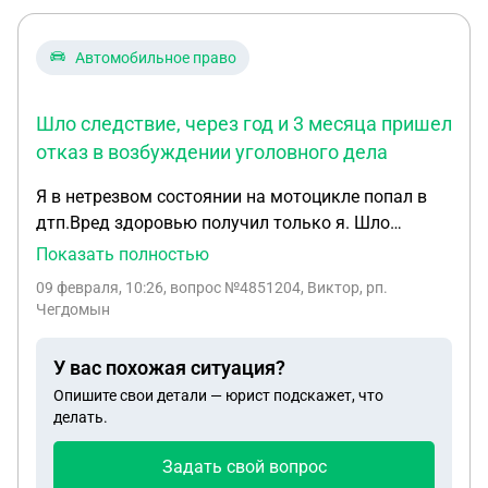
Автомобильное право
Шло следствие, через год и 3 месяца пришел
отказ в возбуждении уголовного дела
Я в нетрезвом состоянии на мотоцикле попал в
дтп.Вред здоровью получил только я. Шло
следствие, через год и 3 месяца пришел отказ в
Показать полностью
возбуждении уголовного дела. Вернули мотоцикл.
09 февраля, 10:26
, вопрос №4851204, Виктор, рп.
Сейчас уже прошло полтора года. Пока прав не
Чегдомын
лишили. Суда не было.Что мне грозит?
У вас похожая ситуация?
Опишите свои детали — юрист подскажет, что
делать.
Задать свой вопрос