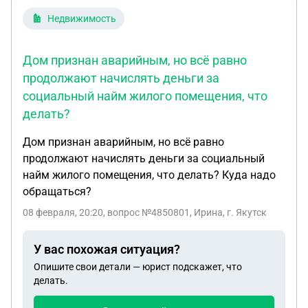
ареста имущества и списание всей!!! пенсии. Меня
Недвижимость
оставили без средств к существованию, зато весь
долг и исполнительный сбор взыскали. Завтра
Дом признан аварийным, но всё равно
иду в судебный участок, чтобы
продолжают начислять деньги за
сфотографировать материалы дела и узнать из
социальный найм жилого помещения, что
чего сложилась сумма долга. Хотелось бы понять,
что мне делать относительно приставов (снятие
делать?
всей пенсии до нуля) и УК, которая начисляет и
Дом признан аварийным, но всё равно
взыскивает суммы, за неоказываемые мне
продолжают начислять деньги за социальный
услуги.
найм жилого помещения, что делать? Куда надо
обращаться?
08 февраля, 20:20
, вопрос №4850801, Ирина, г. Якутск
У вас похожая ситуация?
Опишите свои детали — юрист подскажет, что
делать.