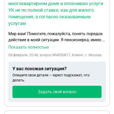
многоквартирном доме и оплачиваю услуги
УК не по полной ставке, как для жилого
помещения, а согласно оказываемым
услугам
Мир вам! Помогите, пожалуйста, понять порядок
действия в моей ситуации. Я пенсионерка, имею в
собственности нежилое полуподвальное
Показать полностью
помещение в многоквартирном доме и
08 февраля, 20:46
, вопрос №4850817, Клиент, г. Москва
оплачиваю услуги УК не по полной ставке, как
для жилого помещения, а согласно оказываемым
У вас похожая ситуация?
услугам. УК была не согласна и подала судебный
Опишите свои детали — юрист подскажет, что
приказ. Суд вынес решение 30.09.2025 и дело
делать.
передали приставам, которые 12.01.2026 г.
возбудили исполнительное производство. Именно
Задать свой вопрос
об этом я узнала из письма на Госуслугах
17.01.2026. Дело в том, что с июля и по 29.01.2026
г. я была в отъезде и никаких писем физически не
могла получить. Дальше дежурная процедура