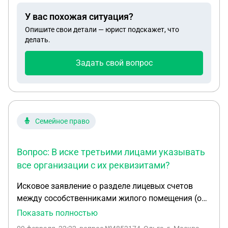
У вас похожая ситуация?
Опишите свои детали — юрист подскажет, что
делать.
Задать свой вопрос
Семейное право
Вопрос: В иске третьими лицами указывать
все организации с их реквизитами?
Исковое заявление о разделе лицевых счетов
между сособственниками жилого помещения (об
определении размера платы за жилое помещение
Показать полностью
и коммунальные услуги). По предоставлению