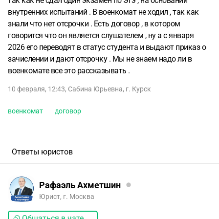
так как не сдал один экзамен по Эгэ , на основании
внутренних испытаний . В военкомат не ходил , так как
знали что нет отсрочки . Есть договор , в котором
говорится что он является слушателем , ну а с января
2026 его переводят в статус студента и выдают приказ о
зачислении и дают отсрочку . Мы не знаем надо ли в
военкомате все это рассказывать .
10 февраля, 12:43
,
Сабина Юрьевна
,
г. Курск
военкомат
договор
Ответы юристов
Рафаэль Ахметшин
Юрист, г. Москва
Общаться в чате