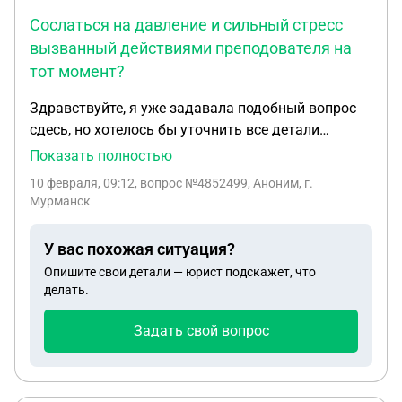
Сослаться на давление и сильный стресс
вызванный действиями преподователя на
тот момент?
Здравствуйте, я уже задавала подобный вопрос
сдесь, но хотелось бы уточнить все детали
ситуации. Мне 19 лет, учусь на 2 курсе колледжа.
Показать полностью
Произошла неприятная ситуация, меня застали за
10 февраля, 09:12
, вопрос №4852499, Аноним, г.
курением вейпа самым наиглупейшем способом
Мурманск
по своей невнимательности в туалете (я
затянулась и не заметила преподователя в
У вас похожая ситуация?
туалете). Рассказываю по порядку, после того как
Опишите свои детали — юрист подскажет, что
меня застали преподователь начала меня
делать.
преследовать, я быстро спрятала вейп, она
начала меня просить показать рукава, я пошла к
Задать свой вопрос
своей подруге и села рядом с ней, преподша
начала трогать мой рюкзак и начала требовать
что бы я пошла к деректору писать